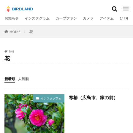
カテゴリー
お知らせ
インスタグラム
カープファン
カメラ
アイテム
ひとり
HOME
花
タグ
宮島水中花火大会
光の祭
teamLab
チームラボ
飛行機
千里川土手
梅
TAG
花
岡山市
ume
井原鉄道
水コン
備中国分寺
吉備津神社
わしの部屋
美観地区
交差点
大阪市
広島ベイブリッジ
黄金山
新着順
人気順
海田大橋
池山水源
菊池渓谷
大分県
奈多八幡宮
スカイツリー
東京
東京駅
寒椿（広島市、家の前）
インスタグラム
蛇の池
極楽寺
シオカラトンボ
大阪城
水島コンビナート
岡山
ヒドリガモ
古川
例大祭
くるくる
蒲刈
イルミ
太宰治
林忠彦
周南市
とびしま海道
グルグル