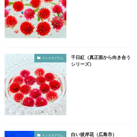
℃℃℃
高日神社
紅葉
愛媛
イルミネーション
ドリミネーション
ライトアップ
縮景園
大イチョウ
島根県
金言寺
高知圏
UFO林道
白バック
千日紅
城
松山
会沢翼
會澤翼
ジブリの大博覧会
ジブリ
ブラタモリ
鳥取砂丘
白兎神社
千日紅（真正面から向き合う
インスタグラム
内海大橋
夕日
姪っ子
広島市
仁王門
シリーズ）
萩反射炉
菊ヶ浜
広島県立美術館
ネコバス
荒谷山
雲海
菊池涼介
鈴木誠也
ジョンソン
呉
ほらふき写真部
新井貴浩
彼岸花
とっとり花回廊
花
広島カープ
新井さん
検索
白い彼岸花（広島市）
インスタグラム