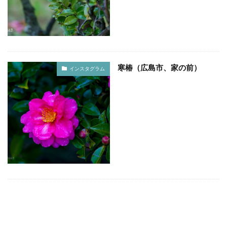
綱掛け岩
雪
カワセミ
寒椿
お散歩
倉敷市
総社市
岡山県
遠征
ホートレート
ポートレート
串掛林道
ポトレ
雑煮
元旦
五重塔
宮島
綱掛岩
寒椿（広島市、家の前）
インスタグラム
大洲市
もみじまつり
南阿蘇村
ぬこ
オシドリ
ひがん花
曼殊沙華
猫じゃらし
白野菊
大阪府
梅田スカイビル
スナメリ
宮島水族館
中国
万里の長城
東京スカイツリー
日の出
上海
僕夏日記
東京国際フォーラム
都庁展望室
新宿
東京都
うめきた広場
テッドイベール
ひがん花の里
香美町
鎧の袖
新仲見世
浅草
優勝パレード
お台場
余部鉄橋
山陰
兵庫県
撮り旅
大阪
グランフロント
大阪駅
白川水源
夜景
角島
伊予灘