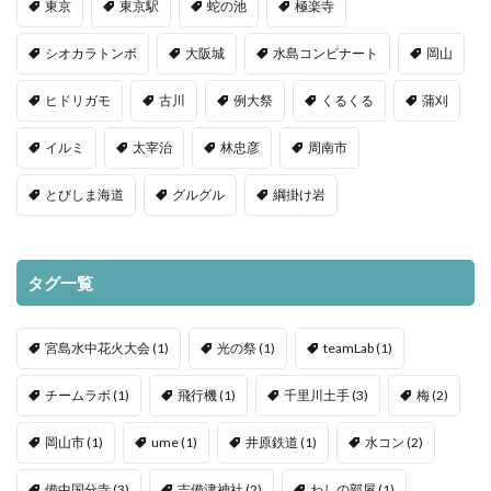
東京
東京駅
蛇の池
極楽寺
シオカラトンボ
大阪城
水島コンビナート
岡山
ヒドリガモ
古川
例大祭
くるくる
蒲刈
イルミ
太宰治
林忠彦
周南市
とびしま海道
グルグル
綱掛け岩
タグ一覧
宮島水中花火大会
(1)
光の祭
(1)
teamLab
(1)
チームラボ
(1)
飛行機
(1)
千里川土手
(3)
梅
(2)
岡山市
(1)
ume
(1)
井原鉄道
(1)
水コン
(2)
備中国分寺
(3)
吉備津神社
(2)
わしの部屋
(1)