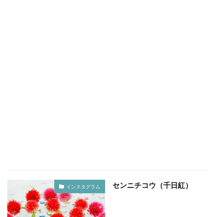
倉吉
松山市
石槌山
落日
夕暮れ
下灘駅
木谷沢渓流
大山
鳥取県
奥大山
厳島神社
大鳥居
瓶ヶ森
道後温泉本館
廃線
誕生日
広島土砂災害
菊屋横丁
萩市
神社
福山市
草戸稲荷神社
真名井の滝
高千穂
宮崎県
初夏
寺
奥の院
鍋ヶ滝
熊本県
ホタル
ゲンジボタル
ヒメボタル
山口県
星空
星景写真
火星
天の川
豊平どんぐり村
広島県
滝
阿蘇
石手寺
地御前
夜明け
ＵＦＯ林道
高知県
愛媛県
夕景
棚田
玄界灘
浜野浦
佐賀県
裏見の滝
センニチコウ（千日紅）
毘沙門堂
陸橋
NDフィルター
花火
インスタグラム
UFOライン
工場
ＵＦＯライン
ヤブ
亀山神社
秋祭り
呉市
水鳥
真赤激