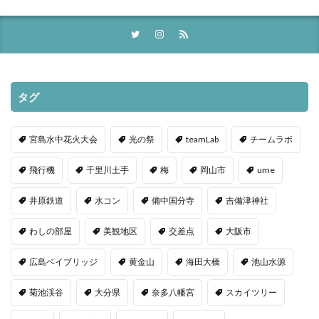
タグ
宮島水中花火大会
光の祭
teamLab
チームラボ
飛行機
千里川土手
梅
岡山市
ume
井原鉄道
水コン
備中国分寺
吉備津神社
わしの部屋
美観地区
交差点
大阪市
広島ベイブリッジ
黄金山
海田大橋
池山水源
菊池渓谷
大分県
奈多八幡宮
スカイツリー