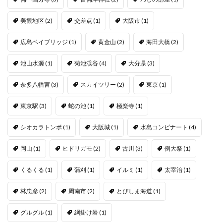
美観地区
(2)
交差点
(1)
大阪市
(1)
広島ベイブリッジ
(1)
黄金山
(2)
海田大橋
(2)
池山水源
(1)
菊池渓谷
(4)
大分県
(3)
奈多八幡宮
(3)
スカイツリー
(2)
東京
(1)
東京駅
(3)
蛇の池
(1)
極楽寺
(1)
シオカラトンボ
(1)
大阪城
(1)
水島コンビナート
(4)
岡山
(1)
ヒドリガモ
(2)
古川
(3)
例大祭
(1)
くるくる
(1)
蒲刈
(1)
イルミ
(1)
太宰治
(1)
林忠彦
(2)
周南市
(2)
とびしま海道
(1)
グルグル
(1)
綱掛け岩
(1)