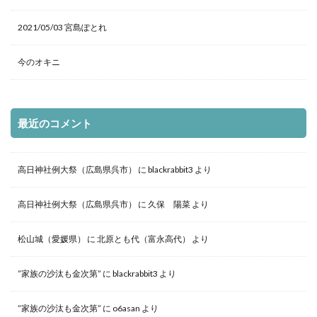
2021/05/03 宮島ぽとれ
今のオキニ
最近のコメント
高日神社例大祭（広島県呉市）
に
blackrabbit3
より
高日神社例大祭（広島県呉市）
に
久保 陽菜
より
松山城（愛媛県）
に
北原とも代（富永高代）
より
”家族の沙汰も金次第”
に
blackrabbit3
より
”家族の沙汰も金次第”
に
o6asan
より