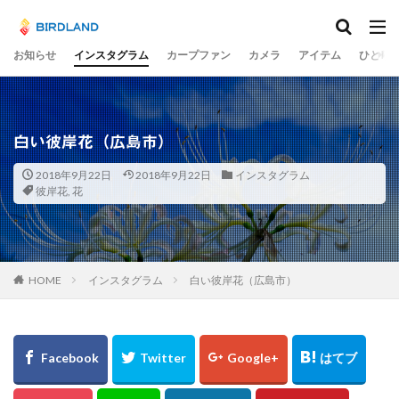
カテゴリー
お知らせ
インスタグラム
カープファン
カメラ
アイテム
ひとり
タグ
宮島水中花火大会
光の祭
teamLab
白い彼岸花（広島市）
チームラボ
飛行機
千里川土手
梅
2018年9月22日
2018年9月22日
インスタグラム
岡山市
ume
井原鉄道
水コン
彼岸花
,
花
備中国分寺
吉備津神社
わしの部屋
美観地区
交差点
大阪市
広島ベイブリッジ
黄金山
海田大橋
池山水源
菊池渓谷
大分県
HOME
インスタグラム
白い彼岸花（広島市）
奈多八幡宮
スカイツリー
東京
東京駅
蛇の池
極楽寺
シオカラトンボ
大阪城
水島コンビナート
岡山
ヒドリガモ
古川
例大祭
くるくる
蒲刈
イルミ
太宰治
林忠彦
周南市
とびしま海道
グルグル