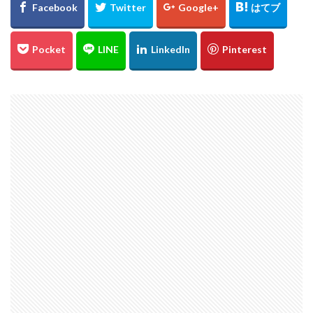
℃℃℃
高日神社
紅葉
愛媛
イルミネーション
ドリミネーション
ライトアップ
縮景園
大イチョウ
島根県
金言寺
高知圏
UFO林道
白バック
千日紅
城
松山
会沢翼
會澤翼
ジブリの大博覧会
ジブリ
ブラタモリ
鳥取砂丘
白兎神社
内海大橋
夕日
姪っ子
広島市
仁王門
萩反射炉
菊ヶ浜
広島県立美術館
ネコバス
荒谷山
雲海
菊池涼介
鈴木誠也
ジョンソン
呉
ほらふき写真部
新井貴浩
彼岸花
とっとり花回廊
花
広島カープ
新井さん
検索