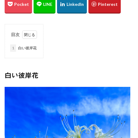
綱掛け岩
雪
カワセミ
寒椿
お散歩
倉敷市
総社市
岡山県
遠征
ホートレート
ポートレート
串掛林道
ポトレ
目次
雑煮
元旦
五重塔
宮島
綱掛岩
大洲市
もみじまつり
南阿蘇村
ぬこ
1
白い彼岸花
オシドリ
ひがん花
曼殊沙華
猫じゃらし
白野菊
大阪府
梅田スカイビル
スナメリ
宮島水族館
中国
万里の長城
白い彼岸花
東京スカイツリー
日の出
上海
僕夏日記
東京国際フォーラム
都庁展望室
新宿
東京都
うめきた広場
テッドイベール
ひがん花の里
香美町
鎧の袖
新仲見世
浅草
優勝パレード
お台場
余部鉄橋
山陰
兵庫県
撮り旅
大阪
グランフロント
大阪駅
白川水源
夜景
角島
伊予灘