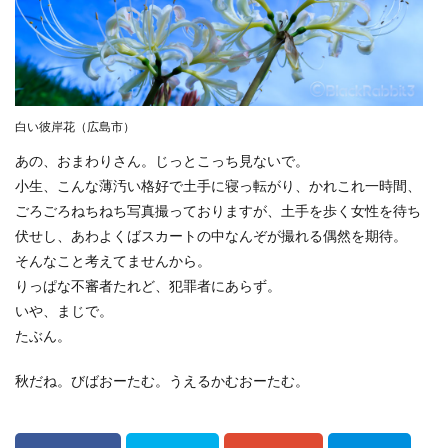
倉吉
松山市
石槌山
落日
夕暮れ
下灘駅
木谷沢渓流
大山
鳥取県
奥大山
厳島神社
大鳥居
瓶ヶ森
道後温泉本館
廃線
誕生日
広島土砂災害
菊屋横丁
白い彼岸花（広島市）
萩市
神社
福山市
草戸稲荷神社
あの、おまわりさん。じっとこっち見ないで。
真名井の滝
高千穂
宮崎県
初夏
寺
小生、こんな薄汚い格好で土手に寝っ転がり、かれこれ一時間、
奥の院
鍋ヶ滝
熊本県
ホタル
ごろごろねちねち写真撮っておりますが、土手を歩く女性を待ち
ゲンジボタル
ヒメボタル
山口県
星空
伏せし、あわよくばスカートの中なんぞが撮れる偶然を期待。
そんなこと考えてませんから。
星景写真
火星
天の川
豊平どんぐり村
りっぱな不審者たれど、犯罪者にあらず。
広島県
滝
阿蘇
石手寺
地御前
いや、まじで。
夜明け
ＵＦＯ林道
高知県
愛媛県
夕景
たぶん。
棚田
玄界灘
浜野浦
佐賀県
裏見の滝
秋だね。びばおーたむ。うえるかむおーたむ。
毘沙門堂
陸橋
NDフィルター
花火
UFOライン
工場
ＵＦＯライン
ヤブ
亀山神社
秋祭り
呉市
水鳥
真赤激