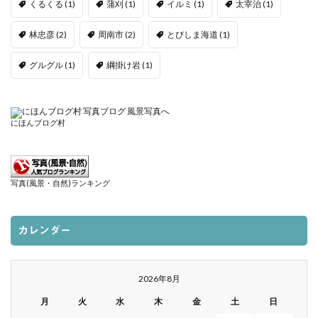
くるくる
(1)
蒲刈
(1)
イルミ
(1)
太宰治
(1)
林忠彦
(2)
周南市
(2)
とびしま海道
(1)
グルグル
(1)
綱掛け岩
(1)
にほんブログ村
写真(風景・自然)ランキング
カレンダー
2026年8月
月
火
水
木
金
土
日