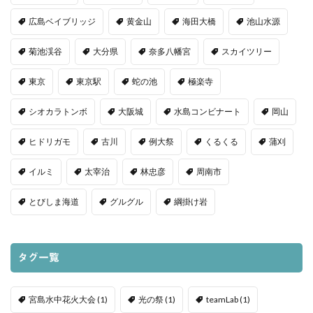
広島ベイブリッジ
黄金山
海田大橋
池山水源
菊池渓谷
大分県
奈多八幡宮
スカイツリー
東京
東京駅
蛇の池
極楽寺
シオカラトンボ
大阪城
水島コンビナート
岡山
ヒドリガモ
古川
例大祭
くるくる
蒲刈
イルミ
太宰治
林忠彦
周南市
とびしま海道
グルグル
綱掛け岩
タグ一覧
宮島水中花火大会
(1)
光の祭
(1)
teamLab
(1)