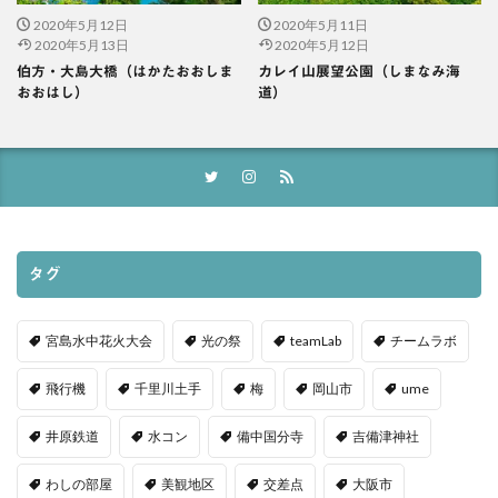
2020年5月12日
2020年5月11日
2020年5月13日
2020年5月12日
伯方・大島大橋（はかたおおしま
カレイ山展望公園（しまなみ海
おおはし）
道）
タグ
宮島水中花火大会
光の祭
teamLab
チームラボ
飛行機
千里川土手
梅
岡山市
ume
井原鉄道
水コン
備中国分寺
吉備津神社
わしの部屋
美観地区
交差点
大阪市