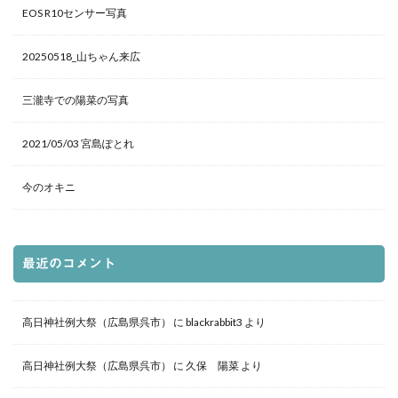
EOS R10センサー写真
20250518_山ちゃん来広
三瀧寺での陽菜の写真
2021/05/03 宮島ぽとれ
今のオキニ
最近のコメント
高日神社例大祭（広島県呉市）
に
blackrabbit3
より
高日神社例大祭（広島県呉市）
に
久保 陽菜
より