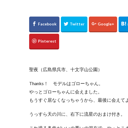
万里の長城
新宿
東京都
浅草
優勝パ
大阪駅
白川
下灘駅
木谷
廃線
誕生日
真名井の滝
ゲンジボタル
聖夜（広島県呉市、十文字山公園）
広島県
滝
棚田
玄界灘
Thanks！ モデルはゴローちゃん。
UFOライン
やっとゴローちゃんに会えました。
℃℃℃
高日
もうすぐ居なくなっちゃうから、最後に会えて
縮景園
大イ
うっすら天の川に、右下に流星のおまけ付き。
松山
会沢翼
内海大橋
夕
これ撮る条件がいいの悪いの混在で、やっとこ