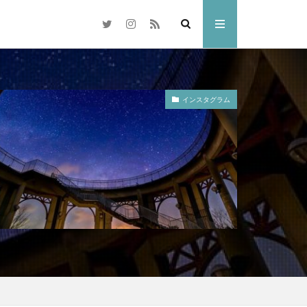
インスタグラム
梅
岡山市
交差点
県
奈多八幡宮
水島コンビナート
林忠彦
散歩
倉敷市
雑煮
元旦
ドリ
ひがん花
水族館
中国