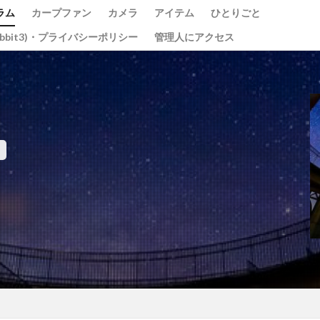
ラム
カープファン
カメラ
アイテム
ひとりごと
abbit3)・プライバシーポリシー
管理人にアクセス
光の祭
teamLab
チームラボ
飛行機
千里川土手
道
水コン
備中国分寺
吉備津神社
わしの部屋
美観地区
ベイブリッジ
黄金山
海田大橋
池山水源
菊池渓谷
大分
東京
東京駅
蛇の池
極楽寺
シオカラトンボ
大阪城
ガモ
古川
例大祭
くるくる
蒲刈
イルミ
太宰治
しま海道
グルグル
綱掛け岩
雪
カワセミ
寒椿
お
県
遠征
ホートレート
ポートレート
串掛林道
ポトレ
綱掛岩
大洲市
もみじまつり
南阿蘇村
ぬこ
オシ
じゃらし
白野菊
大阪府
梅田スカイビル
スナメリ
宮島