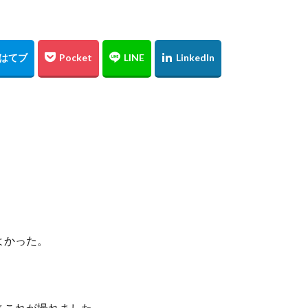
東京スカイツリー
日の出
上海
僕夏日記
東京国際フォーラム
うめきた広場
テッドイベール
ひがん花の里
香美町
鎧
レード
お台場
余部鉄橋
山陰
兵庫県
撮り旅
大阪
水源
夜景
角島
伊予灘
倉吉
松山市
石槌山
沢渓流
大山
鳥取県
奥大山
厳島神社
大鳥居
瓶ヶ
広島土砂災害
菊屋横丁
萩市
神社
福山市
草戸稲
高千穂
宮崎県
初夏
寺
奥の院
鍋ヶ滝
熊本県
ヒメボタル
山口県
星空
星景写真
火星
天の川
阿蘇
石手寺
地御前
夜明け
ＵＦＯ林道
高知県
浜野浦
佐賀県
裏見の滝
毘沙門堂
陸橋
NDフィ
工場
ＵＦＯライン
ヤブ
亀山神社
秋祭り
呉市
水
神社
紅葉
愛媛
イルミネーション
ドリミネーション
ラ
よかった。
チョウ
島根県
金言寺
高知圏
UFO林道
白バック
會澤翼
ジブリの大博覧会
ジブリ
ブラタモリ
鳥取砂丘
日
姪っ子
広島市
仁王門
萩反射炉
菊ヶ浜
広島県
さこれが撮れました。