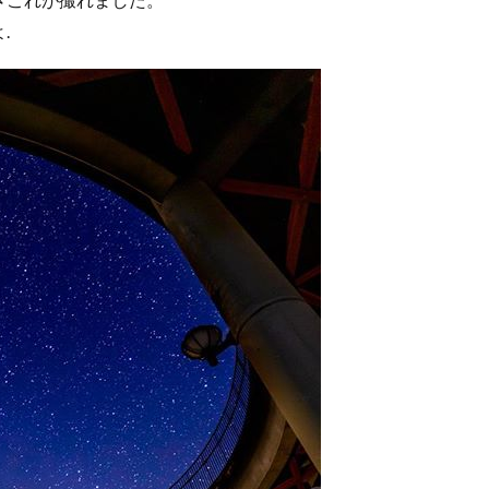
谷山
雲海
菊池涼介
鈴木誠也
ジョンソン
呉
ほら
.
岸花
とっとり花回廊
花
広島カープ
新井さん
検索