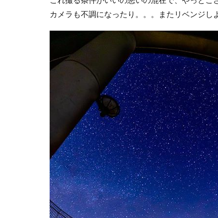
ネコバス
荒
カメラも不調になったり。。。またリベンジしよ
新井貴浩
彼