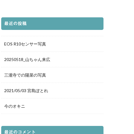
都庁展望室
の袖
新仲見世
グランフロント
最近の投稿
落日
夕暮れ
森
道後温泉本館
EOS R10センサー写真
荷神社
ホタル
20250518_山ちゃん来広
豊平どんぐり村
三瀧寺での陽菜の写真
愛媛県
夕景
ルター
花火
2021/05/03 宮島ぽとれ
鳥
真赤激
イトアップ
今のオキニ
千日紅
城
白兎神社
立美術館
最近のコメント