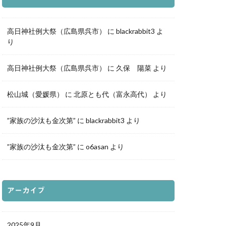
ふき写真部
高日神社例大祭（広島県呉市）
に
blackrabbit3
よ
り
高日神社例大祭（広島県呉市）
に
久保 陽菜
より
松山城（愛媛県）
に
北原とも代（富永高代）
より
”家族の沙汰も金次第”
に
blackrabbit3
より
”家族の沙汰も金次第”
に
o6asan
より
アーカイブ
2025年9月