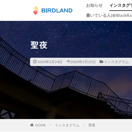
お知らせ
インスタグ
書いている人(@BlackR
カテゴリー
聖夜
タグ
宮島水中花火大会
2020年2月24日
2020年2月25日
インスタグラム
ume
井原鉄
大阪市
広島
スカイツリー
岡山
ヒドリ
周南市
とび
総社市
岡山
五重塔
宮島
HOME
インスタグラム
聖夜
曼殊沙華
猫