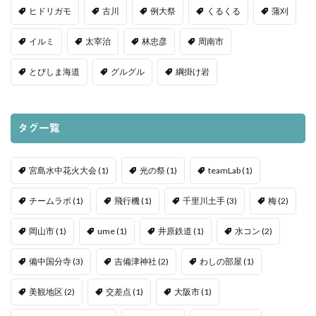
ヒドリガモ
古川
例大祭
くるくる
蒲刈
イルミ
太宰治
林忠彦
周南市
とびしま海道
グルグル
綱掛け岩
タグ一覧
宮島水中花火大会
(1)
光の祭
(1)
teamLab
(1)
チームラボ
(1)
飛行機
(1)
千里川土手
(3)
梅
(2)
岡山市
(1)
ume
(1)
井原鉄道
(1)
水コン
(2)
備中国分寺
(3)
吉備津神社
(2)
わしの部屋
(1)
美観地区
(2)
交差点
(1)
大阪市
(1)