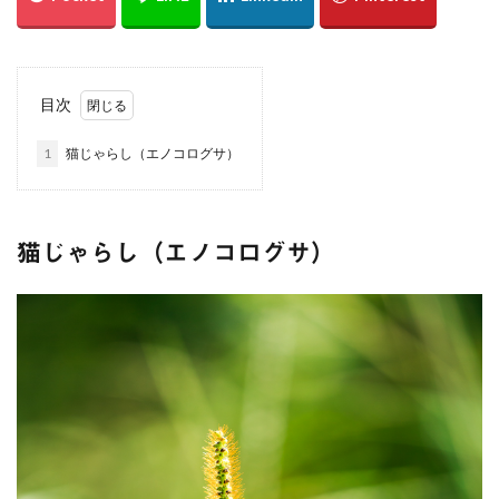
綱掛け岩
雪
カワセミ
寒椿
お散歩
倉敷市
総社市
岡山県
遠征
ホートレート
ポートレート
串掛林道
ポトレ
目次
雑煮
元旦
五重塔
宮島
綱掛岩
1
猫じゃらし（エノコログサ）
大洲市
もみじまつり
南阿蘇村
ぬこ
オシドリ
ひがん花
曼殊沙華
猫じゃらし
白野菊
大阪府
梅田スカイビル
スナメリ
猫じゃらし（エノコログサ）
宮島水族館
中国
万里の長城
東京スカイツリー
日の出
上海
僕夏日記
東京国際フォーラム
都庁展望室
新宿
東京都
うめきた広場
テッドイベール
ひがん花の里
香美町
鎧の袖
新仲見世
浅草
優勝パレード
お台場
余部鉄橋
山陰
兵庫県
撮り旅
大阪
グランフロント
大阪駅
白川水源
夜景
角島
伊予灘