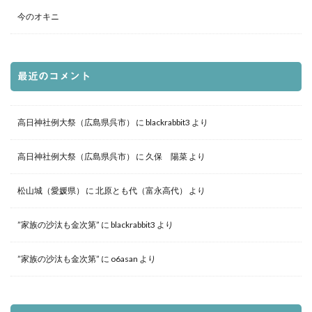
今のオキニ
最近のコメント
高日神社例大祭（広島県呉市）
に
blackrabbit3
より
高日神社例大祭（広島県呉市）
に
久保 陽菜
より
松山城（愛媛県）
に
北原とも代（富永高代）
より
”家族の沙汰も金次第”
に
blackrabbit3
より
”家族の沙汰も金次第”
に
o6asan
より