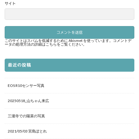
サイト
このサイトはスパムを低減するために Akismet を使っています。
コメントデ
ータの処理方法の詳細はこちらをご覧ください
。
最近の投稿
EOS R10センサー写真
20250518_山ちゃん来広
三瀧寺での陽菜の写真
2021/05/03 宮島ぽとれ