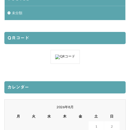
未分類
ＱＲコード
カレンダー
2026年8月
月
火
水
木
金
土
日
1
2