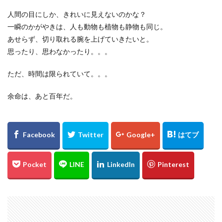
℃℃℃
高日神社
紅葉
愛媛
人間の目にしか、きれいに見えないのかな？
一瞬のかがやきは、人も動物も植物も静物も同じ。
イルミネーション
ドリミネーション
ライトアップ
あせらず、切り取れる腕を上げていきたいと。
縮景園
大イチョウ
島根県
金言寺
思ったり、思わなかったり。。。
高知圏
UFO林道
白バック
千日紅
城
松山
会沢翼
會澤翼
ジブリの大博覧会
ただ、時間は限られていて。。。
ジブリ
ブラタモリ
鳥取砂丘
白兎神社
余命は、あと百年だ。
内海大橋
夕日
姪っ子
広島市
仁王門
萩反射炉
菊ヶ浜
広島県立美術館
ネコバス
荒谷山
雲海
菊池涼介
鈴木誠也
ジョンソン
呉
ほらふき写真部
新井貴浩
彼岸花
とっとり花回廊
花
広島カープ
新井さん
検索