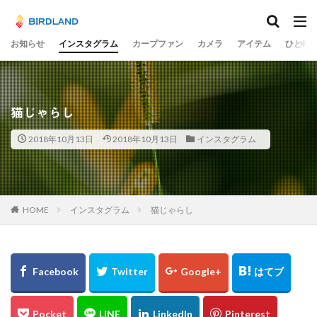
カテゴリー
お知らせ
インスタグラム
カープファン
カメラ
アイテム
ひとり
タグ
宮島水中花火大会
光の祭
teamLab
猫じゃらし
チームラボ
飛行機
千里川土手
梅
2018年10月13日
2018年10月13日
インスタグラム
岡山市
ume
井原鉄道
水コン
備中国分寺
吉備津神社
わしの部屋
美観地区
交差点
大阪市
広島ベイブリッジ
黄金山
海田大橋
池山水源
菊池渓谷
大分県
HOME
インスタグラム
猫じゃらし
奈多八幡宮
スカイツリー
東京
東京駅
蛇の池
極楽寺
シオカラトンボ
大阪城
水島コンビナート
岡山
ヒドリガモ
古川
例大祭
くるくる
蒲刈
イルミ
太宰治
林忠彦
周南市
とびしま海道
グルグル