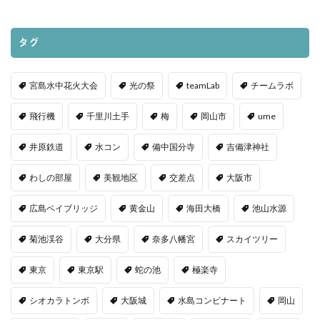
タグ
宮島水中花火大会
光の祭
teamLab
チームラボ
飛行機
千里川土手
梅
岡山市
ume
井原鉄道
水コン
備中国分寺
吉備津神社
わしの部屋
美観地区
交差点
大阪市
広島ベイブリッジ
黄金山
海田大橋
池山水源
菊池渓谷
大分県
奈多八幡宮
スカイツリー
東京
東京駅
蛇の池
極楽寺
シオカラトンボ
大阪城
水島コンビナート
岡山