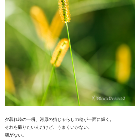
倉吉
松山市
石槌山
落日
夕暮れ
下灘駅
木谷沢渓流
大山
鳥取県
奥大山
厳島神社
大鳥居
瓶ヶ森
道後温泉本館
廃線
誕生日
広島土砂災害
菊屋横丁
萩市
神社
福山市
草戸稲荷神社
真名井の滝
高千穂
宮崎県
初夏
寺
奥の院
鍋ヶ滝
熊本県
ホタル
ゲンジボタル
ヒメボタル
山口県
星空
星景写真
火星
天の川
豊平どんぐり村
広島県
滝
阿蘇
石手寺
地御前
夜明け
ＵＦＯ林道
高知県
愛媛県
夕景
棚田
玄界灘
浜野浦
佐賀県
裏見の滝
夕暮れ時の一瞬、河原の猫じゃらしの穂が一面に輝く。
毘沙門堂
陸橋
NDフィルター
花火
それを撮りたいんだけど、うまくいかない。
UFOライン
工場
ＵＦＯライン
ヤブ
腕がない。
亀山神社
秋祭り
呉市
水鳥
真赤激