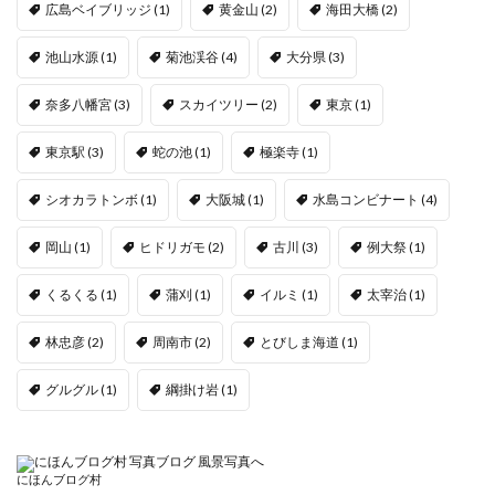
広島ベイブリッジ
(1)
黄金山
(2)
海田大橋
(2)
池山水源
(1)
菊池渓谷
(4)
大分県
(3)
奈多八幡宮
(3)
スカイツリー
(2)
東京
(1)
東京駅
(3)
蛇の池
(1)
極楽寺
(1)
シオカラトンボ
(1)
大阪城
(1)
水島コンビナート
(4)
岡山
(1)
ヒドリガモ
(2)
古川
(3)
例大祭
(1)
くるくる
(1)
蒲刈
(1)
イルミ
(1)
太宰治
(1)
林忠彦
(2)
周南市
(2)
とびしま海道
(1)
グルグル
(1)
綱掛け岩
(1)
にほんブログ村