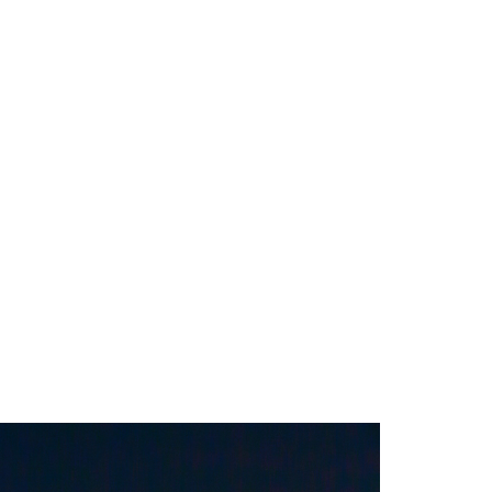
都庁展望室
の袖
新仲見世
グランフロント
落日
夕暮れ
森
道後温泉本館
荷神社
ホタル
豊平どんぐり村
愛媛県
夕景
ルター
花火
鳥
真赤激
イトアップ
千日紅
城
白兎神社
立美術館