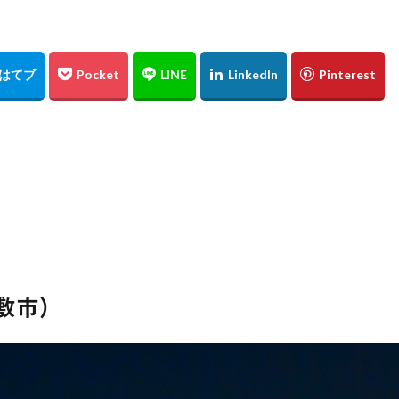
東京スカイツリー
日の出
上海
僕夏日記
東京国際フォーラム
うめきた広場
テッドイベール
ひがん花の里
香美町
鎧
レード
お台場
余部鉄橋
山陰
兵庫県
撮り旅
大阪
水源
夜景
角島
伊予灘
倉吉
松山市
石槌山
沢渓流
大山
鳥取県
奥大山
厳島神社
大鳥居
瓶ヶ
広島土砂災害
菊屋横丁
萩市
神社
福山市
草戸稲
高千穂
宮崎県
初夏
寺
奥の院
鍋ヶ滝
熊本県
ヒメボタル
山口県
星空
星景写真
火星
天の川
阿蘇
石手寺
地御前
夜明け
ＵＦＯ林道
高知県
浜野浦
佐賀県
裏見の滝
毘沙門堂
陸橋
NDフィ
工場
ＵＦＯライン
ヤブ
亀山神社
秋祭り
呉市
水
敷市）
神社
紅葉
愛媛
イルミネーション
ドリミネーション
ラ
チョウ
島根県
金言寺
高知圏
UFO林道
白バック
會澤翼
ジブリの大博覧会
ジブリ
ブラタモリ
鳥取砂丘
日
姪っ子
広島市
仁王門
萩反射炉
菊ヶ浜
広島県