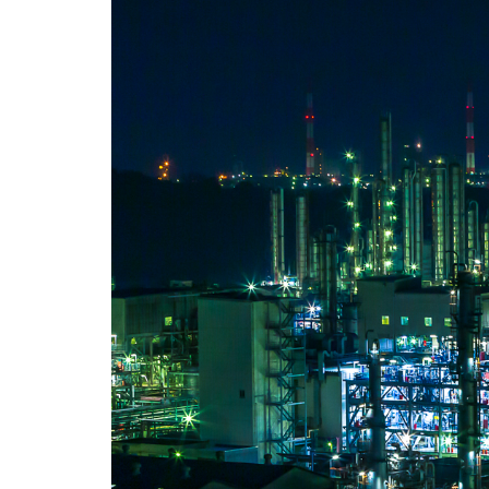
ネコバス
荒
新井貴浩
彼