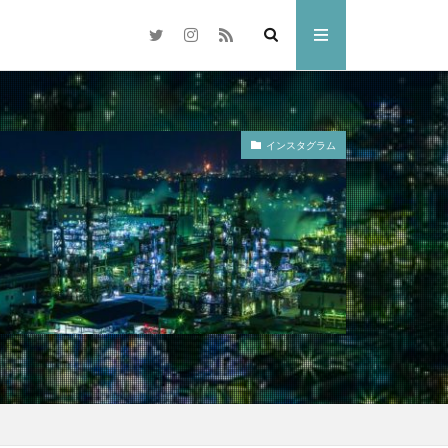
インスタグラム
梅
岡山市
交差点
県
奈多八幡宮
水島コンビナート
林忠彦
散歩
倉敷市
雑煮
元旦
ドリ
ひがん花
水族館
中国