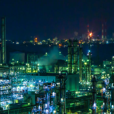
谷山
雲海
菊池涼介
鈴木誠也
ジョンソン
呉
ほら
岸花
とっとり花回廊
花
広島カープ
新井さん
検索