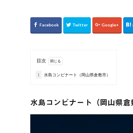
万里の長城
新宿
東京都
浅草
優勝パ
大阪駅
白川
下灘駅
木谷
廃線
誕生日
真名井の滝
目次
ゲンジボタル
1
水島コンビナート（岡山県倉敷市）
広島県
滝
棚田
玄界灘
UFOライン
水島コンビナート（岡山県倉
℃℃℃
高日
縮景園
大イ
松山
会沢翼
内海大橋
夕