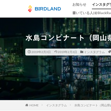
お知らせ
インスタグ
書いている人(@BlackR
カテゴリー
水島コンビナート（岡山
タグ
宮島水中花火大会
2019年2月3日
2019年2月3日
インスタグラム
ume
井原鉄
大阪市
広島
スカイツリー
岡山
ヒドリ
周南市
とび
総社市
岡山
五重塔
宮島
HOME
インスタグラム
水島コンビナート（岡山県
曼殊沙華
猫