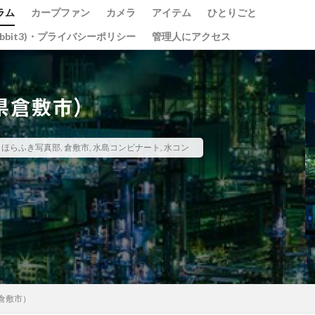
ラム
カープファン
カメラ
アイテム
ひとりごと
abbit3)・プライバシーポリシー
管理人にアクセス
県倉敷市）
光の祭
teamLab
チームラボ
飛行機
千里川土手
ほらふき写真部
,
倉敷市
,
水島コンビナート
,
水コン
道
水コン
備中国分寺
吉備津神社
わしの部屋
美観地区
ベイブリッジ
黄金山
海田大橋
池山水源
菊池渓谷
大分
東京
東京駅
蛇の池
極楽寺
シオカラトンボ
大阪城
ガモ
古川
例大祭
くるくる
蒲刈
イルミ
太宰治
しま海道
グルグル
綱掛け岩
雪
カワセミ
寒椿
お
県
遠征
ホートレート
ポートレート
串掛林道
ポトレ
綱掛岩
大洲市
もみじまつり
南阿蘇村
ぬこ
オシ
倉敷市）
じゃらし
白野菊
大阪府
梅田スカイビル
スナメリ
宮島