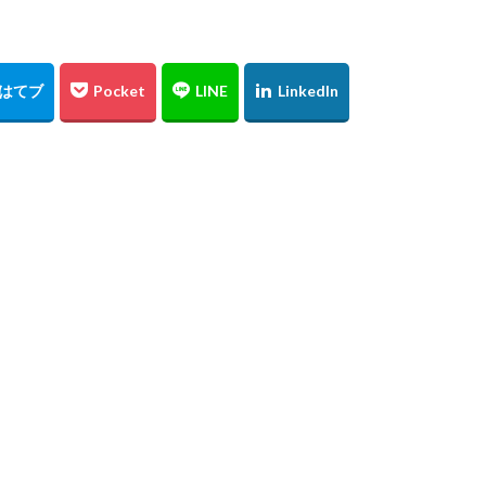
東京スカイツリー
日の出
上海
僕夏日記
東京国際フォーラム
うめきた広場
テッドイベール
ひがん花の里
香美町
鎧
レード
お台場
余部鉄橋
山陰
兵庫県
撮り旅
大阪
水源
夜景
角島
伊予灘
倉吉
松山市
石槌山
沢渓流
大山
鳥取県
奥大山
厳島神社
大鳥居
瓶ヶ
広島土砂災害
菊屋横丁
萩市
神社
福山市
草戸稲
高千穂
宮崎県
初夏
寺
奥の院
鍋ヶ滝
熊本県
ヒメボタル
山口県
星空
星景写真
火星
天の川
阿蘇
石手寺
地御前
夜明け
ＵＦＯ林道
高知県
浜野浦
佐賀県
裏見の滝
毘沙門堂
陸橋
NDフィ
工場
ＵＦＯライン
ヤブ
亀山神社
秋祭り
呉市
水
神社
紅葉
愛媛
イルミネーション
ドリミネーション
ラ
チョウ
島根県
金言寺
高知圏
UFO林道
白バック
會澤翼
ジブリの大博覧会
ジブリ
ブラタモリ
鳥取砂丘
日
姪っ子
広島市
仁王門
萩反射炉
菊ヶ浜
広島県