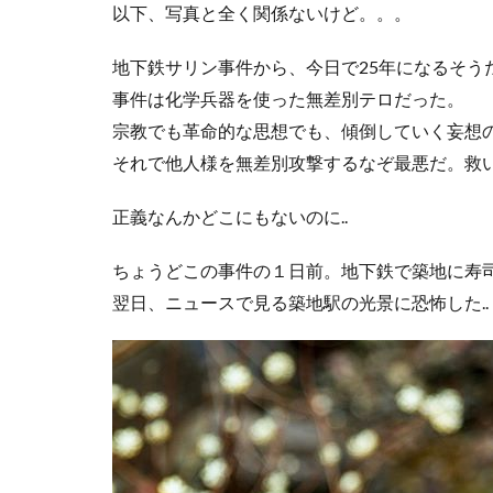
以下、写真と全く関係ないけど。。。
ネコバス
荒
新井貴浩
彼
地下鉄サリン事件から、今日で25年になるそう
事件は化学兵器を使った無差別テロだった。
宗教でも革命的な思想でも、傾倒していく妄想
それで他人様を無差別攻撃するなぞ最悪だ。救
正義なんかどこにもないのに..
ちょうどこの事件の１日前。地下鉄で築地に寿
翌日、ニュースで見る築地駅の光景に恐怖した..