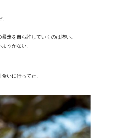
谷山
雲海
菊池涼介
鈴木誠也
ジョンソン
呉
ほら
岸花
とっとり花回廊
花
広島カープ
新井さん
だ。
検索
の暴走を自ら許していくのは怖い。
いようがない。
司食いに行ってた。