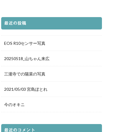
都庁展望室
の袖
新仲見世
グランフロント
最近の投稿
落日
夕暮れ
森
道後温泉本館
EOS R10センサー写真
荷神社
ホタル
20250518_山ちゃん来広
豊平どんぐり村
三瀧寺での陽菜の写真
愛媛県
夕景
ルター
花火
2021/05/03 宮島ぽとれ
鳥
真赤激
イトアップ
今のオキニ
千日紅
城
白兎神社
立美術館
最近のコメント