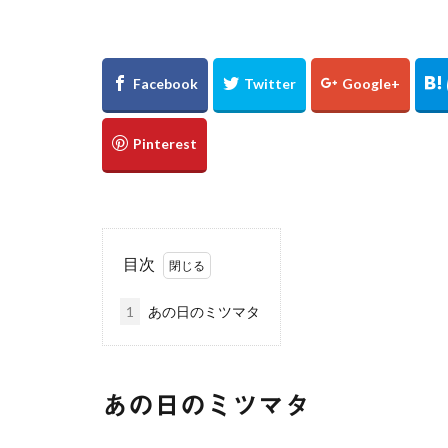
万里の長城
新宿
東京都
浅草
優勝パ
大阪駅
白川
下灘駅
木谷
廃線
誕生日
真名井の滝
ゲンジボタル
広島県
滝
目次
棚田
玄界灘
1
あの日のミツマタ
UFOライン
℃℃℃
高日
縮景園
大イ
あの日のミツマタ
松山
会沢翼
内海大橋
夕