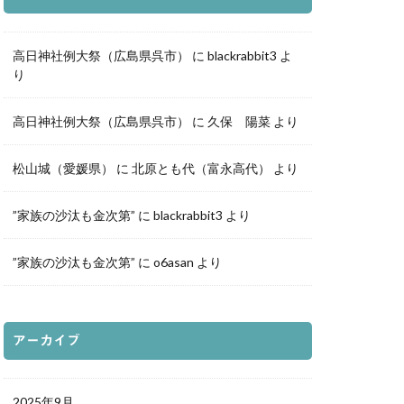
ふき写真部
高日神社例大祭（広島県呉市）
に
blackrabbit3
よ
り
高日神社例大祭（広島県呉市）
に
久保 陽菜
より
松山城（愛媛県）
に
北原とも代（富永高代）
より
”家族の沙汰も金次第”
に
blackrabbit3
より
”家族の沙汰も金次第”
に
o6asan
より
アーカイブ
2025年9月