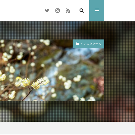
インスタグラム
梅
岡山市
交差点
県
奈多八幡宮
水島コンビナート
林忠彦
散歩
倉敷市
雑煮
元旦
ドリ
ひがん花
水族館
中国