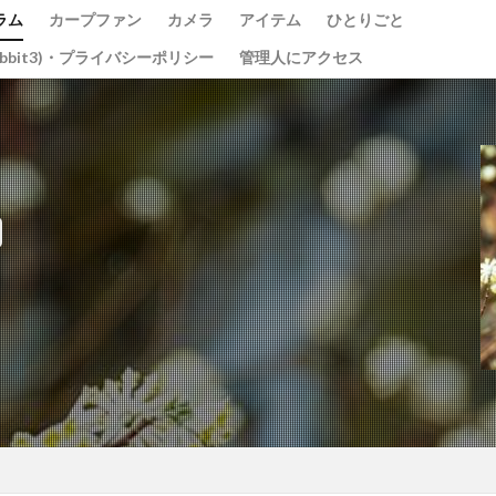
ラム
カープファン
カメラ
アイテム
ひとりごと
abbit3)・プライバシーポリシー
管理人にアクセス
光の祭
teamLab
チームラボ
飛行機
千里川土手
道
水コン
備中国分寺
吉備津神社
わしの部屋
美観地区
ベイブリッジ
黄金山
海田大橋
池山水源
菊池渓谷
大分
東京
東京駅
蛇の池
極楽寺
シオカラトンボ
大阪城
ガモ
古川
例大祭
くるくる
蒲刈
イルミ
太宰治
しま海道
グルグル
綱掛け岩
雪
カワセミ
寒椿
お
県
遠征
ホートレート
ポートレート
串掛林道
ポトレ
綱掛岩
大洲市
もみじまつり
南阿蘇村
ぬこ
オシ
じゃらし
白野菊
大阪府
梅田スカイビル
スナメリ
宮島