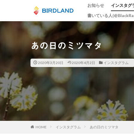
お知らせ
インスタグ
書いている人(@BlackR
カテゴリー
あの日のミツマタ
タグ
宮島水中花火大会
2020年3月20日
2020年4月2日
インスタグラム
ume
井原鉄
大阪市
広島
スカイツリー
岡山
ヒドリ
周南市
とび
総社市
岡山
五重塔
宮島
HOME
インスタグラム
あの日のミツマタ
曼殊沙華
猫