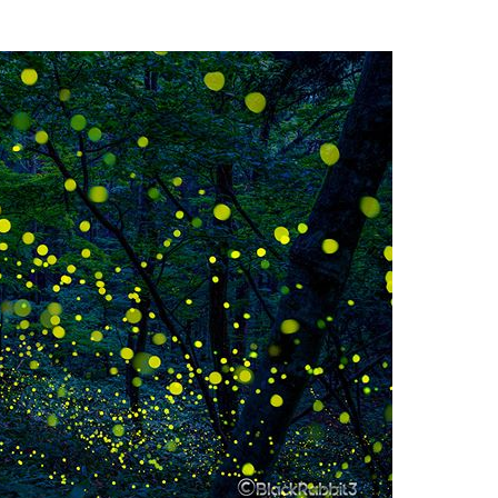
谷山
雲海
菊池涼介
鈴木誠也
ジョンソン
呉
ほら
岸花
とっとり花回廊
花
広島カープ
新井さん
検索