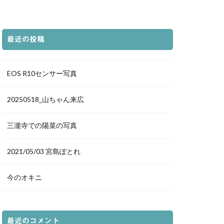
都庁展望室
の袖
新仲見世
グランフロント
最近の投稿
落日
夕暮れ
森
道後温泉本館
EOS R10センサー写真
荷神社
ホタル
20250518_山ちゃん来広
豊平どんぐり村
三瀧寺での陽菜の写真
愛媛県
夕景
ルター
花火
2021/05/03 宮島ぽとれ
鳥
真赤激
イトアップ
今のオキニ
千日紅
城
白兎神社
立美術館
最近のコメント