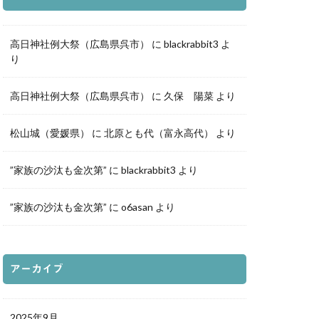
ふき写真部
高日神社例大祭（広島県呉市）
に
blackrabbit3
よ
り
高日神社例大祭（広島県呉市）
に
久保 陽菜
より
松山城（愛媛県）
に
北原とも代（富永高代）
より
”家族の沙汰も金次第”
に
blackrabbit3
より
”家族の沙汰も金次第”
に
o6asan
より
アーカイブ
2025年9月