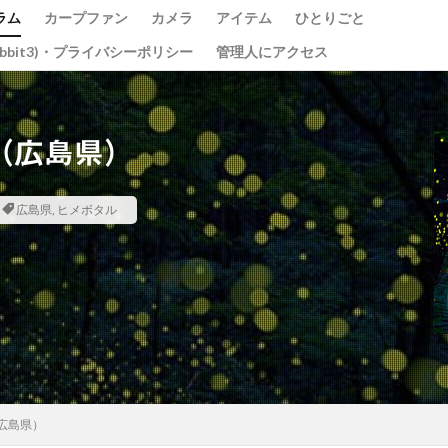
ラム
カープファン
カメラ
アイテム
ひとりごと
abbit3)・プライバシーポリシー
管理人にアクセス
（広島県）
光の祭
teamLab
チームラボ
飛行機
千里川土手
広島県
,
ヒメボタル
道
水コン
備中国分寺
吉備津神社
わしの部屋
美観地区
ベイブリッジ
黄金山
海田大橋
池山水源
菊池渓谷
大分
東京
東京駅
蛇の池
極楽寺
シオカラトンボ
大阪城
ガモ
古川
例大祭
くるくる
蒲刈
イルミ
太宰治
しま海道
グルグル
綱掛け岩
雪
カワセミ
寒椿
お
県
遠征
ホートレート
ポートレート
串掛林道
ポトレ
綱掛岩
大洲市
もみじまつり
南阿蘇村
ぬこ
オシ
広島県）
じゃらし
白野菊
大阪府
梅田スカイビル
スナメリ
宮島