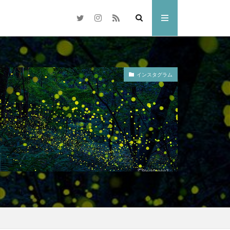
インスタグラム
梅
岡山市
交差点
県
奈多八幡宮
水島コンビナート
林忠彦
散歩
倉敷市
雑煮
元旦
ドリ
ひがん花
水族館
中国