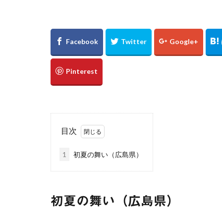
万里の長城
新宿
東京都
浅草
優勝パ
大阪駅
白川
下灘駅
木谷
廃線
誕生日
真名井の滝
ゲンジボタル
広島県
滝
目次
棚田
玄界灘
1
初夏の舞い（広島県）
UFOライン
℃℃℃
高日
縮景園
大イ
初夏の舞い（広島県）
松山
会沢翼
内海大橋
夕