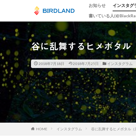
お知らせ
インスタグ
書いている人(@BlackR
カテゴリー
谷に乱舞するヒメボタル
タグ
宮島水中花火大会
2018年7月18日
2018年7月25日
インスタグラム
ume
井原鉄
大阪市
広島
スカイツリー
岡山
ヒドリ
周南市
とび
総社市
岡山
五重塔
宮島
HOME
インスタグラム
谷に乱舞するヒメボタル（
曼殊沙華
猫