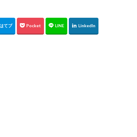
東京スカイツリー
日の出
上海
僕夏日記
東京国際フォーラム
うめきた広場
テッドイベール
ひがん花の里
香美町
鎧
レード
お台場
余部鉄橋
山陰
兵庫県
撮り旅
大阪
水源
夜景
角島
伊予灘
倉吉
松山市
石槌山
沢渓流
大山
鳥取県
奥大山
厳島神社
大鳥居
瓶ヶ
広島土砂災害
菊屋横丁
萩市
神社
福山市
草戸稲
高千穂
宮崎県
初夏
寺
奥の院
鍋ヶ滝
熊本県
ヒメボタル
山口県
星空
星景写真
火星
天の川
阿蘇
石手寺
地御前
夜明け
ＵＦＯ林道
高知県
浜野浦
佐賀県
裏見の滝
毘沙門堂
陸橋
NDフィ
工場
ＵＦＯライン
ヤブ
亀山神社
秋祭り
呉市
水
神社
紅葉
愛媛
イルミネーション
ドリミネーション
ラ
チョウ
島根県
金言寺
高知圏
UFO林道
白バック
會澤翼
ジブリの大博覧会
ジブリ
ブラタモリ
鳥取砂丘
日
姪っ子
広島市
仁王門
萩反射炉
菊ヶ浜
広島県