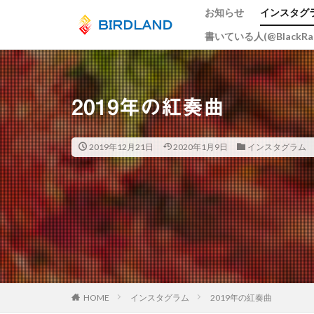
お知らせ
インスタグ
書いている人(@BlackR
カテゴリー
2019年の紅奏曲
タグ
宮島水中花火大会
2019年12月21日
2020年1月9日
インスタグラム
ume
井原鉄
大阪市
広島
スカイツリー
岡山
ヒドリ
周南市
とび
総社市
岡山
五重塔
宮島
HOME
インスタグラム
2019年の紅奏曲
曼殊沙華
猫