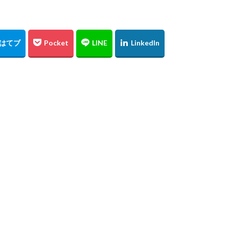
東京スカイツリー
日の出
上海
僕夏日記
東京国際フォーラム
うめきた広場
テッドイベール
ひがん花の里
香美町
鎧
レード
お台場
余部鉄橋
山陰
兵庫県
撮り旅
大阪
水源
夜景
角島
伊予灘
倉吉
松山市
石槌山
沢渓流
大山
鳥取県
奥大山
厳島神社
大鳥居
瓶ヶ
広島土砂災害
菊屋横丁
萩市
神社
福山市
草戸稲
高千穂
宮崎県
初夏
寺
奥の院
鍋ヶ滝
熊本県
ヒメボタル
山口県
星空
星景写真
火星
天の川
阿蘇
石手寺
地御前
夜明け
ＵＦＯ林道
高知県
浜野浦
佐賀県
裏見の滝
毘沙門堂
陸橋
NDフィ
工場
ＵＦＯライン
ヤブ
亀山神社
秋祭り
呉市
水
神社
紅葉
愛媛
イルミネーション
ドリミネーション
ラ
チョウ
島根県
金言寺
高知圏
UFO林道
白バック
會澤翼
ジブリの大博覧会
ジブリ
ブラタモリ
鳥取砂丘
日
姪っ子
広島市
仁王門
萩反射炉
菊ヶ浜
広島県