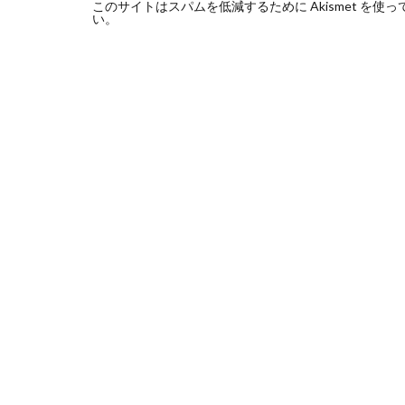
このサイトはスパムを低減するために Akismet を使
い
。