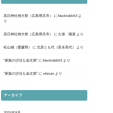
ふき写真部
高日神社例大祭（広島県呉市）
に
blackrabbit3
よ
り
高日神社例大祭（広島県呉市）
に
久保 陽菜
より
松山城（愛媛県）
に
北原とも代（富永高代）
より
”家族の沙汰も金次第”
に
blackrabbit3
より
”家族の沙汰も金次第”
に
o6asan
より
アーカイブ
2025年9月