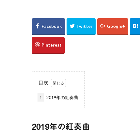
万里の長城
新宿
東京都
浅草
優勝パ
大阪駅
白川
下灘駅
木谷
廃線
誕生日
真名井の滝
ゲンジボタル
広島県
滝
目次
棚田
玄界灘
1
2019年の紅奏曲
UFOライン
℃℃℃
高日
縮景園
大イ
2019年の紅奏曲
松山
会沢翼
内海大橋
夕