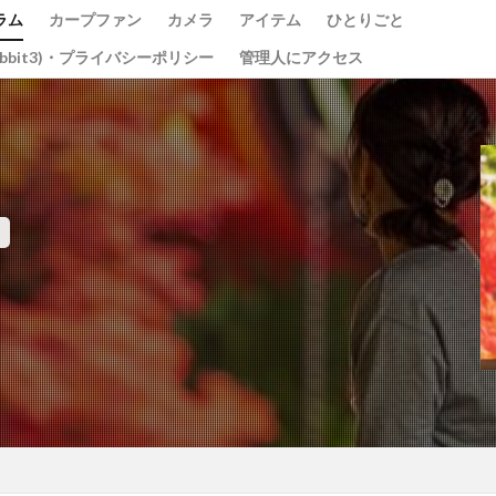
ラム
カープファン
カメラ
アイテム
ひとりごと
abbit3)・プライバシーポリシー
管理人にアクセス
光の祭
teamLab
チームラボ
飛行機
千里川土手
道
水コン
備中国分寺
吉備津神社
わしの部屋
美観地区
ベイブリッジ
黄金山
海田大橋
池山水源
菊池渓谷
大分
東京
東京駅
蛇の池
極楽寺
シオカラトンボ
大阪城
ガモ
古川
例大祭
くるくる
蒲刈
イルミ
太宰治
しま海道
グルグル
綱掛け岩
雪
カワセミ
寒椿
お
県
遠征
ホートレート
ポートレート
串掛林道
ポトレ
綱掛岩
大洲市
もみじまつり
南阿蘇村
ぬこ
オシ
じゃらし
白野菊
大阪府
梅田スカイビル
スナメリ
宮島