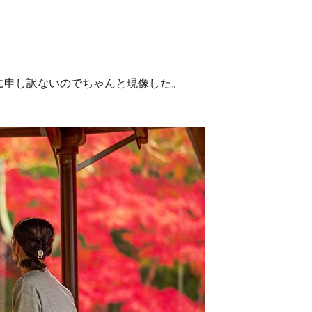
谷山
雲海
菊池涼介
鈴木誠也
ジョンソン
呉
ほら
岸花
とっとり花回廊
花
広島カープ
新井さん
検索
に申し訳ないのでちゃんと現像した。