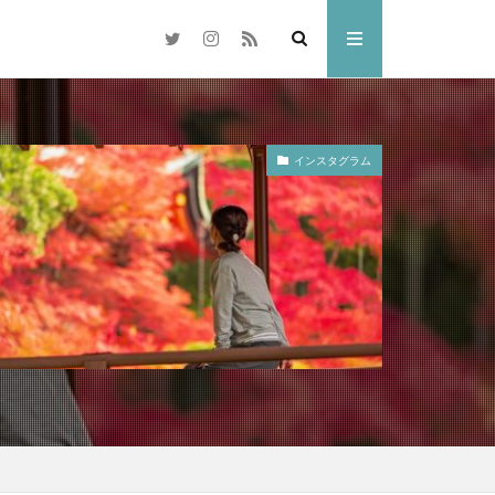
インスタグラム
梅
岡山市
交差点
県
奈多八幡宮
水島コンビナート
林忠彦
散歩
倉敷市
雑煮
元旦
ドリ
ひがん花
水族館
中国