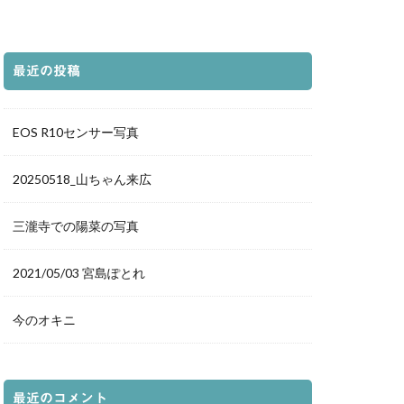
都庁展望室
の袖
新仲見世
グランフロント
最近の投稿
落日
夕暮れ
森
道後温泉本館
EOS R10センサー写真
荷神社
ホタル
20250518_山ちゃん来広
豊平どんぐり村
三瀧寺での陽菜の写真
愛媛県
夕景
ルター
花火
2021/05/03 宮島ぽとれ
鳥
真赤激
イトアップ
今のオキニ
千日紅
城
白兎神社
立美術館
最近のコメント