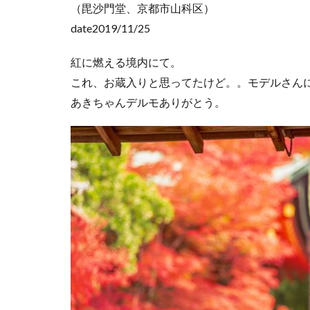
（毘沙門堂、京都市山科区）
ネコバス
荒
date2019/11/25
新井貴浩
彼
紅に燃える境内にて。
これ、お蔵入りと思ってたけど。。モデルさん
あきちゃんデルモありがとう。