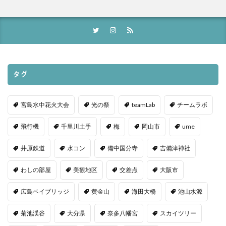
タグ
宮島水中花火大会
光の祭
teamLab
チームラボ
飛行機
千里川土手
梅
岡山市
ume
井原鉄道
水コン
備中国分寺
吉備津神社
わしの部屋
美観地区
交差点
大阪市
広島ベイブリッジ
黄金山
海田大橋
池山水源
菊池渓谷
大分県
奈多八幡宮
スカイツリー