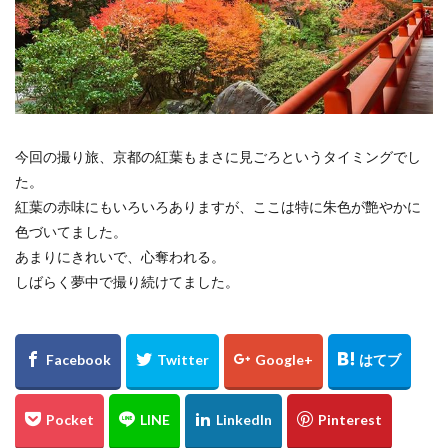
倉吉
松山市
石槌山
落日
夕暮れ
下灘駅
木谷沢渓流
大山
鳥取県
奥大山
厳島神社
大鳥居
瓶ヶ森
道後温泉本館
廃線
誕生日
広島土砂災害
菊屋横丁
萩市
神社
福山市
草戸稲荷神社
今回の撮り旅、京都の紅葉もまさに見ごろというタイミングでし
真名井の滝
高千穂
宮崎県
初夏
寺
た。
奥の院
鍋ヶ滝
熊本県
ホタル
紅葉の赤味にもいろいろありますが、ここは特に朱色が艶やかに
色づいてました。
ゲンジボタル
ヒメボタル
山口県
星空
あまりにきれいで、心奪われる。
星景写真
火星
天の川
豊平どんぐり村
しばらく夢中で撮り続けてました。
広島県
滝
阿蘇
石手寺
地御前
夜明け
ＵＦＯ林道
高知県
愛媛県
夕景
棚田
玄界灘
浜野浦
佐賀県
裏見の滝
毘沙門堂
陸橋
NDフィルター
花火
UFOライン
工場
ＵＦＯライン
ヤブ
亀山神社
秋祭り
呉市
水鳥
真赤激