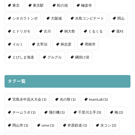
東京
東京駅
蛇の池
極楽寺
シオカラトンボ
大阪城
水島コンビナート
岡山
ヒドリガモ
古川
例大祭
くるくる
蒲刈
イルミ
太宰治
林忠彦
周南市
とびしま海道
グルグル
綱掛け岩
タグ一覧
宮島水中花火大会
(1)
光の祭
(1)
teamLab
(1)
チームラボ
(1)
飛行機
(1)
千里川土手
(3)
梅
(2)
岡山市
(1)
ume
(1)
井原鉄道
(1)
水コン
(2)