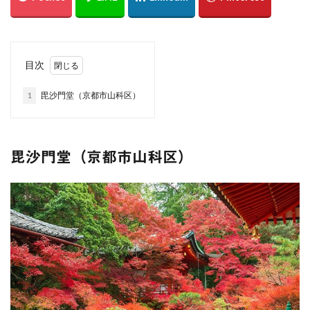
綱掛け岩
雪
カワセミ
寒椿
お散歩
倉敷市
総社市
岡山県
遠征
ホートレート
ポートレート
串掛林道
ポトレ
目次
雑煮
元旦
五重塔
宮島
綱掛岩
1
毘沙門堂（京都市山科区）
大洲市
もみじまつり
南阿蘇村
ぬこ
オシドリ
ひがん花
曼殊沙華
猫じゃらし
白野菊
大阪府
梅田スカイビル
スナメリ
毘沙門堂（京都市山科区）
宮島水族館
中国
万里の長城
東京スカイツリー
日の出
上海
僕夏日記
東京国際フォーラム
都庁展望室
新宿
東京都
うめきた広場
テッドイベール
ひがん花の里
香美町
鎧の袖
新仲見世
浅草
優勝パレード
お台場
余部鉄橋
山陰
兵庫県
撮り旅
大阪
グランフロント
大阪駅
白川水源
夜景
角島
伊予灘