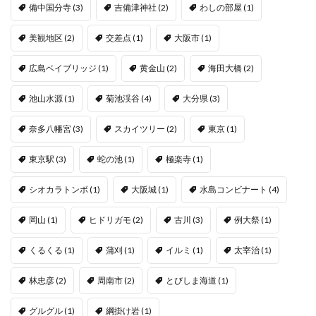
備中国分寺
(3)
吉備津神社
(2)
わしの部屋
(1)
美観地区
(2)
交差点
(1)
大阪市
(1)
広島ベイブリッジ
(1)
黄金山
(2)
海田大橋
(2)
池山水源
(1)
菊池渓谷
(4)
大分県
(3)
奈多八幡宮
(3)
スカイツリー
(2)
東京
(1)
東京駅
(3)
蛇の池
(1)
極楽寺
(1)
シオカラトンボ
(1)
大阪城
(1)
水島コンビナート
(4)
岡山
(1)
ヒドリガモ
(2)
古川
(3)
例大祭
(1)
くるくる
(1)
蒲刈
(1)
イルミ
(1)
太宰治
(1)
林忠彦
(2)
周南市
(2)
とびしま海道
(1)
グルグル
(1)
綱掛け岩
(1)