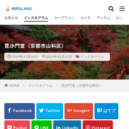
カテゴリー
お知らせ
インスタグラム
カープファン
カメラ
アイテム
ひとり
タグ
宮島水中花火大会
光の祭
teamLab
毘沙門堂（京都市山科区）
チームラボ
飛行機
千里川土手
梅
2019年11月30日
2019年12月17日
インスタグラム
岡山市
ume
井原鉄道
水コン
備中国分寺
吉備津神社
わしの部屋
美観地区
交差点
大阪市
広島ベイブリッジ
黄金山
海田大橋
池山水源
菊池渓谷
大分県
HOME
インスタグラム
毘沙門堂（京都市山科区）
奈多八幡宮
スカイツリー
東京
東京駅
蛇の池
極楽寺
シオカラトンボ
大阪城
水島コンビナート
岡山
ヒドリガモ
古川
例大祭
くるくる
蒲刈
イルミ
太宰治
林忠彦
周南市
とびしま海道
グルグル