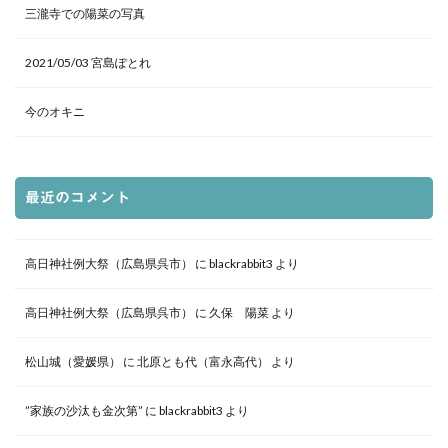
三瀧寺での陽菜の写真
2021/05/03 宮島ぽとれ
今のオキニ
最近のコメント
高日神社例大祭（広島県呉市）
に
blackrabbit3
より
高日神社例大祭（広島県呉市）
に
久保 陽菜
より
松山城（愛媛県）
に
北原とも代（富永高代）
より
”家族の沙汰も金次第”
に
blackrabbit3
より