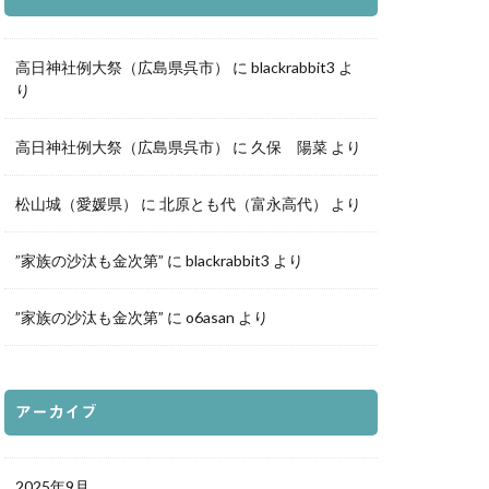
ふき写真部
高日神社例大祭（広島県呉市）
に
blackrabbit3
よ
り
高日神社例大祭（広島県呉市）
に
久保 陽菜
より
松山城（愛媛県）
に
北原とも代（富永高代）
より
”家族の沙汰も金次第”
に
blackrabbit3
より
”家族の沙汰も金次第”
に
o6asan
より
アーカイブ
2025年9月