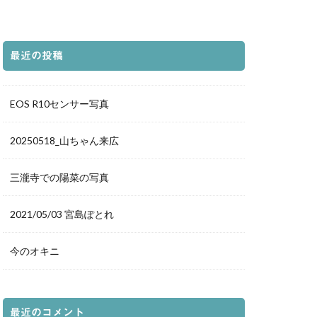
都庁展望室
の袖
新仲見世
グランフロント
最近の投稿
落日
夕暮れ
森
道後温泉本館
EOS R10センサー写真
荷神社
ホタル
20250518_山ちゃん来広
豊平どんぐり村
三瀧寺での陽菜の写真
愛媛県
夕景
ルター
花火
2021/05/03 宮島ぽとれ
鳥
真赤激
イトアップ
今のオキニ
千日紅
城
白兎神社
立美術館
最近のコメント