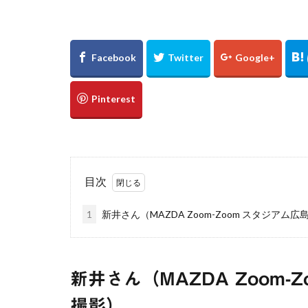
万里の長城
新宿
東京都
浅草
優勝パ
大阪駅
白川
下灘駅
木谷
廃線
誕生日
真名井の滝
ゲンジボタル
広島県
滝
目次
棚田
玄界灘
1
新井さん（MAZDA Zoom-Zoom スタジアム広島、
UFOライン
℃℃℃
高日
縮景園
大イ
新井さん（MAZDA Zoom-Zo
松山
会沢翼
内海大橋
夕
撮影）