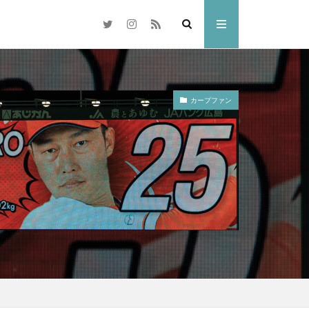
カープファン
梅
岡山市
交差点
県
奈多八幡宮
水島コンビナート
林忠彦
散歩
倉敷市
雑煮
元旦
ドリ
ひがん花
水族館
中国