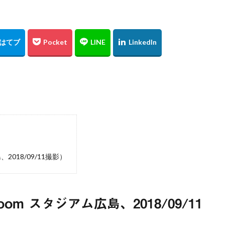
東京スカイツリー
日の出
上海
僕夏日記
東京国際フォーラム
うめきた広場
テッドイベール
ひがん花の里
香美町
鎧
レード
お台場
余部鉄橋
山陰
兵庫県
撮り旅
大阪
水源
夜景
角島
伊予灘
倉吉
松山市
石槌山
沢渓流
大山
鳥取県
奥大山
厳島神社
大鳥居
瓶ヶ
広島土砂災害
菊屋横丁
萩市
神社
福山市
草戸稲
高千穂
宮崎県
初夏
寺
奥の院
鍋ヶ滝
熊本県
ヒメボタル
山口県
星空
星景写真
火星
天の川
阿蘇
石手寺
地御前
夜明け
ＵＦＯ林道
高知県
浜野浦
佐賀県
裏見の滝
毘沙門堂
陸橋
NDフィ
2018/09/11撮影）
工場
ＵＦＯライン
ヤブ
亀山神社
秋祭り
呉市
水
神社
紅葉
愛媛
イルミネーション
ドリミネーション
ラ
チョウ
島根県
金言寺
高知圏
UFO林道
白バック
om スタジアム広島、2018/09/11
會澤翼
ジブリの大博覧会
ジブリ
ブラタモリ
鳥取砂丘
日
姪っ子
広島市
仁王門
萩反射炉
菊ヶ浜
広島県