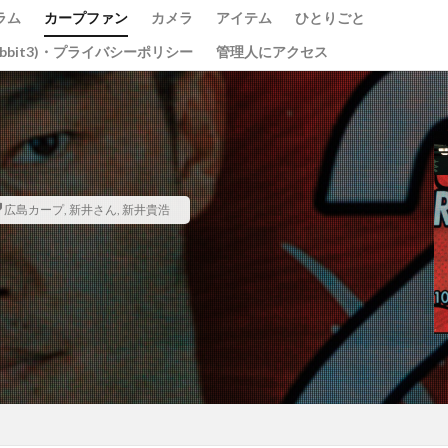
ラム
カープファン
カメラ
アイテム
ひとりごと
abbit3)・プライバシーポリシー
管理人にアクセス
光の祭
teamLab
チームラボ
飛行機
千里川土手
広島カープ
,
新井さん
,
新井貴浩
道
水コン
備中国分寺
吉備津神社
わしの部屋
美観地区
ベイブリッジ
黄金山
海田大橋
池山水源
菊池渓谷
大分
東京
東京駅
蛇の池
極楽寺
シオカラトンボ
大阪城
ガモ
古川
例大祭
くるくる
蒲刈
イルミ
太宰治
しま海道
グルグル
綱掛け岩
雪
カワセミ
寒椿
お
県
遠征
ホートレート
ポートレート
串掛林道
ポトレ
綱掛岩
大洲市
もみじまつり
南阿蘇村
ぬこ
オシ
じゃらし
白野菊
大阪府
梅田スカイビル
スナメリ
宮島