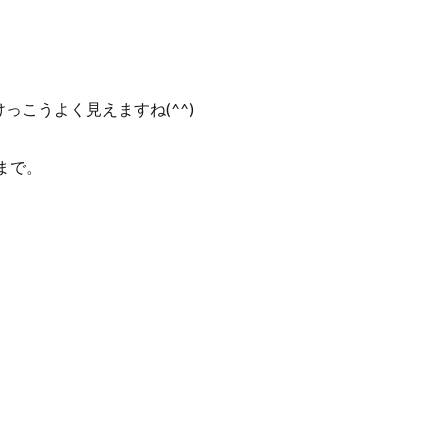
谷山
雲海
菊池涼介
鈴木誠也
ジョンソン
呉
ほら
岸花
とっとり花回廊
花
広島カープ
新井さん
。
検索
こうよく見えますね(^^)
まで。