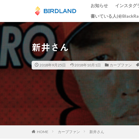
お知らせ
インスタグ
書いている人(@BlackR
カテゴリー
新井さん
タグ
宮島水中花火大会
2018年9月25日
2018年10月1日
カープファン
ume
井原鉄
大阪市
広島
スカイツリー
岡山
ヒドリ
周南市
とび
総社市
岡山
五重塔
宮島
HOME
カープファン
新井さん
曼殊沙華
猫