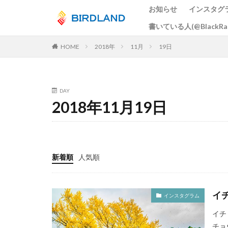
お知らせ
インスタグ
書いている人(@BlackR
カテゴリー
HOME
2018年
11月
19日
タグ
DAY
宮島水中花火大会
2018年11月19日
ume
井原鉄
大阪市
広島
スカイツリー
新着順
人気順
岡山
ヒドリ
周南市
とび
総社市
岡山
イ
インスタグラム
五重塔
宮島
イチ
曼殊沙華
猫
チョ