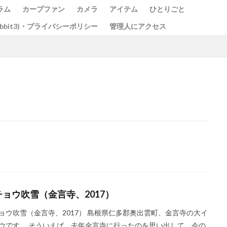
ラム
カープファン
カメラ
アイテム
ひとりごと
abbit3)・プライバシーポリシー
管理人にアクセス
光の祭
teamLab
チームラボ
飛行機
千里川土手
道
水コン
備中国分寺
吉備津神社
わしの部屋
美観地区
ベイブリッジ
黄金山
海田大橋
池山水源
菊池渓谷
大分
東京
東京駅
蛇の池
極楽寺
シオカラトンボ
大阪城
ガモ
古川
例大祭
くるくる
蒲刈
イルミ
太宰治
しま海道
グルグル
綱掛け岩
雪
カワセミ
寒椿
お
県
遠征
ホートレート
ポートレート
串掛林道
ポトレ
チョウ吹雪（金言寺、2017）
綱掛岩
大洲市
もみじまつり
南阿蘇村
ぬこ
オシ
ョウ吹雪（金言寺、2017） 島根県仁多郡奥出雲町、金言寺の大イ
じゃらし
白野菊
大阪府
梅田スカイビル
スナメリ
宮島
ウです。 そういえば、去年金言寺に行ったのを思い出して、今の