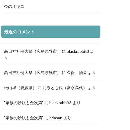
都庁展望室
今のオキニ
の袖
新仲見世
グランフロント
落日
夕暮れ
最近のコメント
森
道後温泉本館
荷神社
高日神社例大祭（広島県呉市）
に
blackrabbit3
よ
ホタル
り
豊平どんぐり村
高日神社例大祭（広島県呉市）
に
久保 陽菜
より
愛媛県
夕景
ルター
花火
松山城（愛媛県）
に
北原とも代（富永高代）
より
鳥
真赤激
イトアップ
”家族の沙汰も金次第”
に
blackrabbit3
より
千日紅
城
”家族の沙汰も金次第”
に
o6asan
より
白兎神社
立美術館