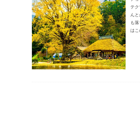
万里の長城
テク
んと
新宿
東京都
も落
浅草
優勝パ
はこ
大阪駅
白川
下灘駅
木谷
廃線
誕生日
真名井の滝
ゲンジボタル
広島県
滝
棚田
玄界灘
UFOライン
℃℃℃
高日
縮景園
大イ
松山
会沢翼
内海大橋
夕