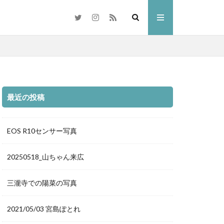
最近の投稿
梅
岡山市
交差点
県
奈多八幡宮
EOS R10センサー写真
水島コンビナート
20250518_山ちゃん来広
林忠彦
散歩
倉敷市
三瀧寺での陽菜の写真
雑煮
元旦
ドリ
ひがん花
2021/05/03 宮島ぽとれ
水族館
中国