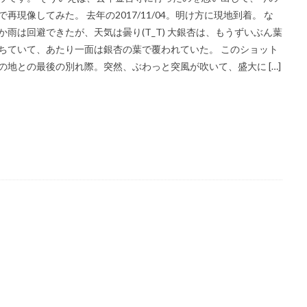
東京スカイツリー
日の出
上海
僕夏日記
東京国際フォーラム
で再現像してみた。 去年の2017/11/04。明け方に現地到着。 な
か雨は回避できたが、天気は曇り(T_T) 大銀杏は、もうずいぶん葉
うめきた広場
テッドイベール
ひがん花の里
香美町
鎧
ちていて、あたり一面は銀杏の葉で覆われていた。 このショット
レード
お台場
余部鉄橋
山陰
兵庫県
撮り旅
大阪
の地との最後の別れ際。突然、ぶわっと突風が吹いて、盛大に […]
水源
夜景
角島
伊予灘
倉吉
松山市
石槌山
沢渓流
大山
鳥取県
奥大山
厳島神社
大鳥居
瓶ヶ
広島土砂災害
菊屋横丁
萩市
神社
福山市
草戸稲
高千穂
宮崎県
初夏
寺
奥の院
鍋ヶ滝
熊本県
ヒメボタル
山口県
星空
星景写真
火星
天の川
阿蘇
石手寺
地御前
夜明け
ＵＦＯ林道
高知県
浜野浦
佐賀県
裏見の滝
毘沙門堂
陸橋
NDフィ
工場
ＵＦＯライン
ヤブ
亀山神社
秋祭り
呉市
水
神社
紅葉
愛媛
イルミネーション
ドリミネーション
ラ
チョウ
島根県
金言寺
高知圏
UFO林道
白バック
會澤翼
ジブリの大博覧会
ジブリ
ブラタモリ
鳥取砂丘
日
姪っ子
広島市
仁王門
萩反射炉
菊ヶ浜
広島県