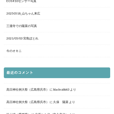
EOS R10センサー写真
20250518_山ちゃん来広
三瀧寺での陽菜の写真
2021/05/03 宮島ぽとれ
今のオキニ
最近のコメント
高日神社例大祭（広島県呉市）
に
blackrabbit3
より
高日神社例大祭（広島県呉市）
に
久保 陽菜
より