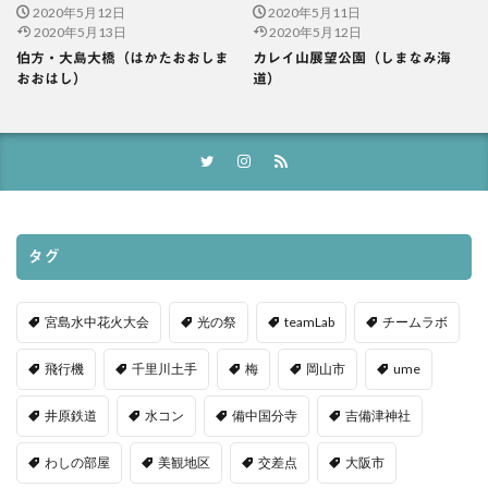
2020年5月12日
2020年5月11日
2020年5月13日
2020年5月12日
伯方・大島大橋（はかたおおしま
カレイ山展望公園（しまなみ海
おおはし）
道）
タグ
宮島水中花火大会
光の祭
teamLab
チームラボ
飛行機
千里川土手
梅
岡山市
ume
井原鉄道
水コン
備中国分寺
吉備津神社
わしの部屋
美観地区
交差点
大阪市