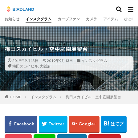
カテゴリー
お知らせ
インスタグラム
カープファン
カメラ
アイテム
ひとり
タグ
宮島水中花火大会
光の祭
teamLab
梅田スカイビル・空中庭園展望台
チームラボ
飛行機
千里川土手
梅
2019年9月13日
2019年9月13日
インスタグラム
岡山市
ume
井原鉄道
水コン
梅田スカイビル
,
大阪府
備中国分寺
吉備津神社
わしの部屋
美観地区
交差点
大阪市
広島ベイブリッジ
黄金山
海田大橋
池山水源
菊池渓谷
大分県
HOME
インスタグラム
梅田スカイビル・空中庭園展望台
奈多八幡宮
スカイツリー
東京
東京駅
蛇の池
極楽寺
シオカラトンボ
大阪城
水島コンビナート
岡山
ヒドリガモ
古川
例大祭
くるくる
蒲刈
イルミ
太宰治
林忠彦
周南市
とびしま海道
グルグル