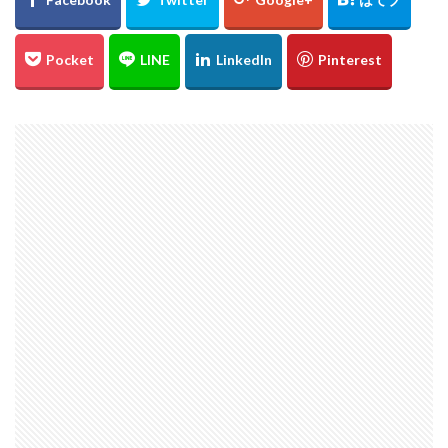
℃℃℃
高日神社
紅葉
愛媛
イルミネーション
ドリミネーション
ライトアップ
縮景園
大イチョウ
島根県
金言寺
高知圏
UFO林道
白バック
千日紅
城
松山
会沢翼
會澤翼
ジブリの大博覧会
ジブリ
ブラタモリ
鳥取砂丘
白兎神社
内海大橋
夕日
姪っ子
広島市
仁王門
萩反射炉
菊ヶ浜
広島県立美術館
ネコバス
荒谷山
雲海
菊池涼介
鈴木誠也
ジョンソン
呉
ほらふき写真部
新井貴浩
彼岸花
とっとり花回廊
花
広島カープ
新井さん
検索