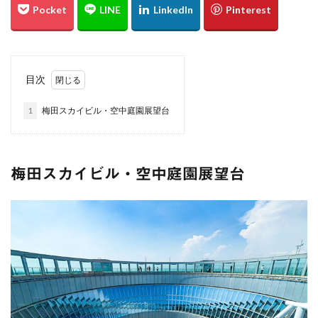
綱掛け岩
雪
カワセミ
寒椿
お散歩
倉敷市
総社市
岡山県
遠征
ホートレート
ポートレート
串掛林道
ポトレ
目次
雑煮
元旦
五重塔
宮島
綱掛岩
大洲市
もみじまつり
南阿蘇村
ぬこ
1
梅田スカイビル・空中庭園展望台
オシドリ
ひがん花
曼殊沙華
猫じゃらし
白野菊
大阪府
梅田スカイビル
スナメリ
宮島水族館
中国
万里の長城
梅田スカイビル・空中庭園展望台
東京スカイツリー
日の出
上海
僕夏日記
東京国際フォーラム
都庁展望室
新宿
東京都
うめきた広場
テッドイベール
ひがん花の里
香美町
鎧の袖
新仲見世
浅草
優勝パレード
お台場
余部鉄橋
山陰
兵庫県
撮り旅
大阪
グランフロント
大阪駅
白川水源
夜景
角島
伊予灘