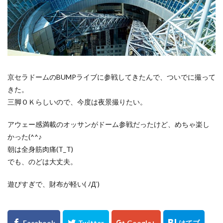
倉吉
松山市
石槌山
落日
夕暮れ
下灘駅
木谷沢渓流
大山
鳥取県
奥大山
厳島神社
大鳥居
瓶ヶ森
道後温泉本館
廃線
誕生日
広島土砂災害
菊屋横丁
萩市
神社
福山市
草戸稲荷神社
京セラドームのBUMPライブに参戦してきたんで、ついでに撮って
真名井の滝
高千穂
宮崎県
初夏
寺
きた。
三脚ＯＫらしいので、今度は夜景撮りたい。
奥の院
鍋ヶ滝
熊本県
ホタル
ゲンジボタル
ヒメボタル
山口県
星空
アウェー感満載のオッサンがドーム参戦だったけど、めちゃ楽し
星景写真
火星
天の川
豊平どんぐり村
かった(^^♪
広島県
滝
阿蘇
石手寺
地御前
朝は全身筋肉痛(T_T)
でも、のどは大丈夫。
夜明け
ＵＦＯ林道
高知県
愛媛県
夕景
棚田
玄界灘
浜野浦
佐賀県
裏見の滝
遊びすぎで、財布が軽い( ﾉД`)
毘沙門堂
陸橋
NDフィルター
花火
UFOライン
工場
ＵＦＯライン
ヤブ
亀山神社
秋祭り
呉市
水鳥
真赤激