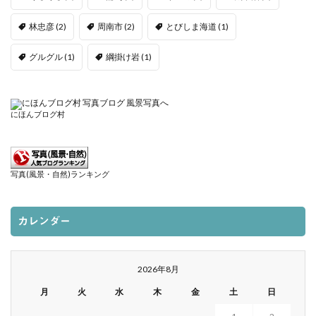
林忠彦
(2)
周南市
(2)
とびしま海道
(1)
グルグル
(1)
綱掛け岩
(1)
にほんブログ村
写真(風景・自然)ランキング
カレンダー
2026年8月
月
火
水
木
金
土
日