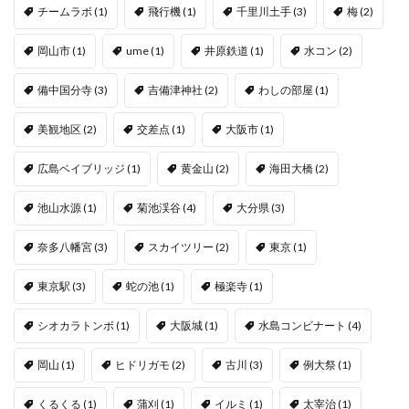
チームラボ
(1)
飛行機
(1)
千里川土手
(3)
梅
(2)
岡山市
(1)
ume
(1)
井原鉄道
(1)
水コン
(2)
備中国分寺
(3)
吉備津神社
(2)
わしの部屋
(1)
美観地区
(2)
交差点
(1)
大阪市
(1)
広島ベイブリッジ
(1)
黄金山
(2)
海田大橋
(2)
池山水源
(1)
菊池渓谷
(4)
大分県
(3)
奈多八幡宮
(3)
スカイツリー
(2)
東京
(1)
東京駅
(3)
蛇の池
(1)
極楽寺
(1)
シオカラトンボ
(1)
大阪城
(1)
水島コンビナート
(4)
岡山
(1)
ヒドリガモ
(2)
古川
(3)
例大祭
(1)
くるくる
(1)
蒲刈
(1)
イルミ
(1)
太宰治
(1)