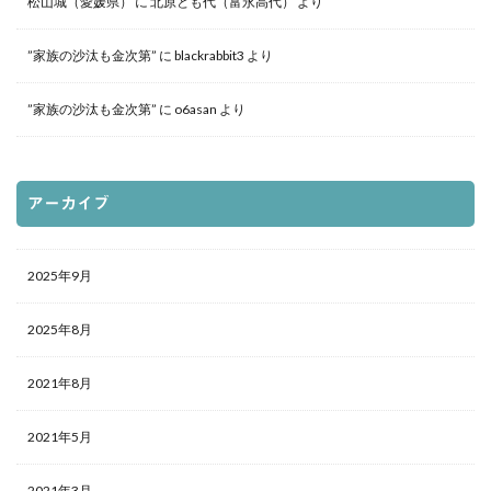
松山城（愛媛県）
に
北原とも代（富永高代）
より
”家族の沙汰も金次第”
に
blackrabbit3
より
”家族の沙汰も金次第”
に
o6asan
より
アーカイブ
2025年9月
2025年8月
2021年8月
2021年5月
2021年3月