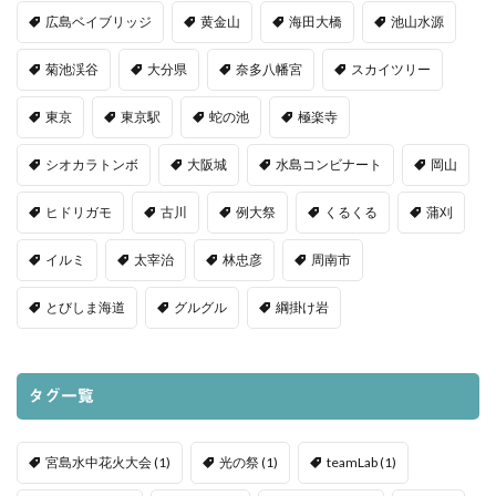
広島ベイブリッジ
黄金山
海田大橋
池山水源
菊池渓谷
大分県
奈多八幡宮
スカイツリー
東京
東京駅
蛇の池
極楽寺
シオカラトンボ
大阪城
水島コンビナート
岡山
ヒドリガモ
古川
例大祭
くるくる
蒲刈
イルミ
太宰治
林忠彦
周南市
とびしま海道
グルグル
綱掛け岩
タグ一覧
宮島水中花火大会
(1)
光の祭
(1)
teamLab
(1)