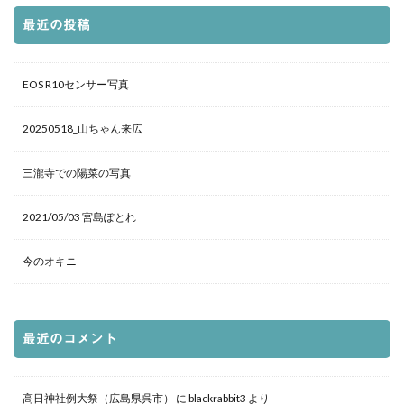
最近の投稿
EOS R10センサー写真
20250518_山ちゃん来広
三瀧寺での陽菜の写真
2021/05/03 宮島ぽとれ
今のオキニ
最近のコメント
高日神社例大祭（広島県呉市）
に
blackrabbit3
より