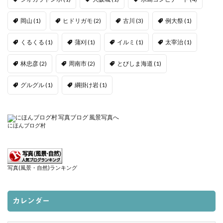
岡山
(1)
ヒドリガモ
(2)
古川
(3)
例大祭
(1)
くるくる
(1)
蒲刈
(1)
イルミ
(1)
太宰治
(1)
林忠彦
(2)
周南市
(2)
とびしま海道
(1)
グルグル
(1)
綱掛け岩
(1)
にほんブログ村
写真(風景・自然)ランキング
カレンダー