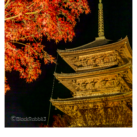
倉吉
松山市
石槌山
落日
夕暮れ
下灘駅
木谷沢渓流
大山
鳥取県
奥大山
厳島神社
大鳥居
瓶ヶ森
道後温泉本館
廃線
誕生日
広島土砂災害
菊屋横丁
萩市
神社
福山市
草戸稲荷神社
真名井の滝
高千穂
宮崎県
初夏
寺
奥の院
鍋ヶ滝
熊本県
ホタル
ゲンジボタル
ヒメボタル
山口県
星空
星景写真
火星
天の川
豊平どんぐり村
広島県
滝
阿蘇
石手寺
地御前
夜明け
ＵＦＯ林道
高知県
愛媛県
夕景
棚田
玄界灘
浜野浦
佐賀県
裏見の滝
毘沙門堂
陸橋
NDフィルター
花火
UFOライン
工場
ＵＦＯライン
ヤブ
亀山神社
秋祭り
呉市
水鳥
真赤激