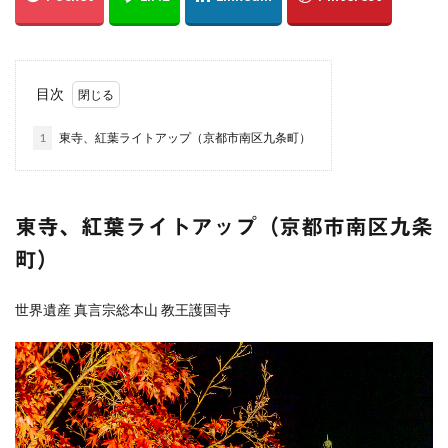
綱掛け岩
雪
カワセミ
寒椿
お散歩
倉敷市
総社市
岡山県
遠征
ホートレート
ポートレート
串掛林道
ポトレ
目次
雑煮
元旦
五重塔
宮島
綱掛岩
1
東寺、紅葉ライトアップ（京都市南区九条町）
大洲市
もみじまつり
南阿蘇村
ぬこ
オシドリ
ひがん花
曼殊沙華
猫じゃらし
白野菊
大阪府
梅田スカイビル
スナメリ
東寺、紅葉ライトアップ（京都市南区九条
宮島水族館
中国
万里の長城
町）
東京スカイツリー
日の出
上海
僕夏日記
東京国際フォーラム
都庁展望室
新宿
東京都
世界遺産 真言宗総本山 教王護国寺
うめきた広場
テッドイベール
ひがん花の里
香美町
鎧の袖
新仲見世
浅草
優勝パレード
お台場
余部鉄橋
山陰
兵庫県
撮り旅
大阪
グランフロント
大阪駅
白川水源
夜景
角島
伊予灘