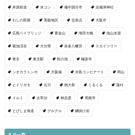
井原鉄道
水コン
備中国分寺
吉備津神社
わしの部屋
美観地区
交差点
大阪市
広島ベイブリッジ
黄金山
海田大橋
池山水源
菊池渓谷
大分県
奈多八幡宮
スカイツリー
東京
東京駅
蛇の池
極楽寺
シオカラトンボ
大阪城
水島コンビナート
岡山
ヒドリガモ
古川
例大祭
くるくる
蒲刈
イルミ
太宰治
林忠彦
周南市
とびしま海道
グルグル
綱掛け岩
タグ一覧