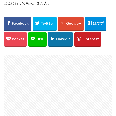
どこに行っても人、また人。
℃℃℃
高日神社
紅葉
愛媛
イルミネーション
ドリミネーション
ライトアップ
縮景園
大イチョウ
島根県
金言寺
高知圏
UFO林道
白バック
千日紅
城
松山
会沢翼
會澤翼
ジブリの大博覧会
ジブリ
ブラタモリ
鳥取砂丘
白兎神社
内海大橋
夕日
姪っ子
広島市
仁王門
萩反射炉
菊ヶ浜
広島県立美術館
ネコバス
荒谷山
雲海
菊池涼介
鈴木誠也
ジョンソン
呉
ほらふき写真部
新井貴浩
彼岸花
とっとり花回廊
花
広島カープ
新井さん
検索