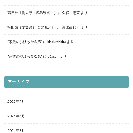
高日神社例大祭（広島県呉市）
に
久保 陽菜
より
松山城（愛媛県）
に
北原とも代（富永高代）
より
”家族の沙汰も金次第”
に
blackrabbit3
より
”家族の沙汰も金次第”
に
o6asan
より
アーカイブ
2025年9月
2025年8月
2021年8月