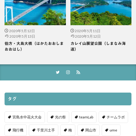
2020年5月12日
2020年5月11日
2020年5月13日
2020年5月12日
伯方・大島大橋（はかたおおしま
カレイ山展望公園（しまなみ海
おおはし）
道）
タグ
宮島水中花火大会
光の祭
teamLab
チームラボ
飛行機
千里川土手
梅
岡山市
ume