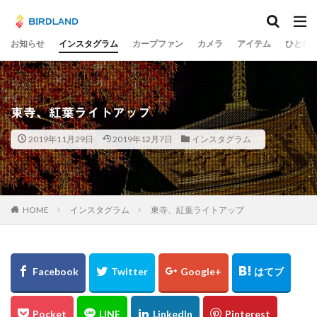
カテゴリー
お知らせ
インスタグラム
カープファン
カメラ
アイテム
ひとり
タグ
宮島水中花火大会
光の祭
teamLab
東寺、紅葉ライトアップ
チームラボ
飛行機
千里川土手
梅
2019年11月29日
2019年12月7日
インスタグラム
岡山市
ume
井原鉄道
水コン
備中国分寺
吉備津神社
わしの部屋
美観地区
交差点
大阪市
広島ベイブリッジ
黄金山
海田大橋
池山水源
菊池渓谷
大分県
HOME
インスタグラム
東寺、紅葉ライトアップ
奈多八幡宮
スカイツリー
東京
東京駅
蛇の池
極楽寺
シオカラトンボ
大阪城
水島コンビナート
岡山
ヒドリガモ
古川
例大祭
くるくる
蒲刈
イルミ
太宰治
林忠彦
周南市
とびしま海道
グルグル