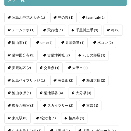
宮島水中花火大会
(1)
光の祭
(1)
teamLab
(1)
チームラボ
(1)
飛行機
(1)
千里川土手
(3)
梅
(2)
岡山市
(1)
ume
(1)
井原鉄道
(1)
水コン
(2)
備中国分寺
(3)
吉備津神社
(2)
わしの部屋
(1)
美観地区
(2)
交差点
(1)
大阪市
(1)
広島ベイブリッジ
(1)
黄金山
(2)
海田大橋
(2)
池山水源
(1)
菊池渓谷
(4)
大分県
(3)
奈多八幡宮
(3)
スカイツリー
(2)
東京
(1)
東京駅
(3)
蛇の池
(1)
極楽寺
(1)
シオカラトンボ
(1)
大阪城
(1)
水島コンビナート
(4)