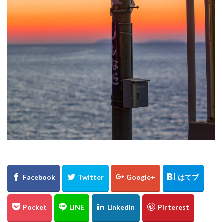
℃℃℃
高日神社
紅葉
愛媛
イルミネーション
ドリミネーション
ライトアップ
縮景園
大イチョウ
島根県
金言寺
高知圏
UFO林道
白バック
千日紅
城
松山
会沢翼
會澤翼
ジブリの大博覧会
ジブリ
ブラタモリ
鳥取砂丘
白兎神社
内海大橋
夕日
姪っ子
広島市
仁王門
萩反射炉
菊ヶ浜
広島県立美術館
ネコバス
荒谷山
雲海
菊池涼介
鈴木誠也
ジョンソン
呉
ほらふき写真部
新井貴浩
彼岸花
とっとり花回廊
花
広島カープ
新井さん
検索