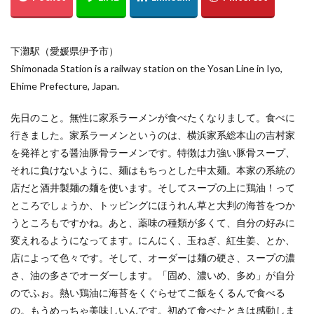
綱掛け岩
雪
カワセミ
寒椿
お散歩
倉敷市
総社市
岡山県
遠征
下灘駅（愛媛県伊予市）
ホートレート
ポートレート
串掛林道
ポトレ
Shimonada Station is a railway station on the Yosan Line in Iyo,
雑煮
元旦
五重塔
宮島
綱掛岩
Ehime Prefecture, Japan.
大洲市
もみじまつり
南阿蘇村
ぬこ
先日のこと。無性に家系ラーメンが食べたくなりまして。食べに
オシドリ
ひがん花
曼殊沙華
猫じゃらし
行きました。家系ラーメンというのは、横浜家系総本山の吉村家
白野菊
大阪府
梅田スカイビル
スナメリ
を発祥とする醤油豚骨ラーメンです。特徴は力強い豚骨スープ、
宮島水族館
中国
万里の長城
それに負けないように、麺はもちっとした中太麺。本家の系統の
東京スカイツリー
日の出
上海
僕夏日記
店だと酒井製麺の麺を使います。そしてスープの上に鶏油！って
ところでしょうか、トッピングにほうれん草と大判の海苔をつか
東京国際フォーラム
都庁展望室
新宿
東京都
うところもですかね。あと、薬味の種類が多くて、自分の好みに
うめきた広場
テッドイベール
ひがん花の里
変えれるようになってます。にんにく、玉ねぎ、紅生姜、とか、
香美町
鎧の袖
新仲見世
浅草
店によって色々です。そして、オーダーは麺の硬さ、スープの濃
優勝パレード
お台場
余部鉄橋
山陰
さ、油の多さでオーダーします。「固め、濃いめ、多め」が自分
兵庫県
撮り旅
大阪
グランフロント
のでふぉ。熱い鶏油に海苔をくぐらせてご飯をくるんで食べる
の。もうめっちゃ美味しいんです。初めて食べたときは感動しま
大阪駅
白川水源
夜景
角島
伊予灘