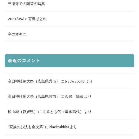
三瀧寺での陽菜の写真
2021/05/03 宮島ぽとれ
今のオキニ
最近のコメント
高日神社例大祭（広島県呉市）
に
blackrabbit3
より
高日神社例大祭（広島県呉市）
に
久保 陽菜
より
松山城（愛媛県）
に
北原とも代（富永高代）
より
”家族の沙汰も金次第”
に
blackrabbit3
より