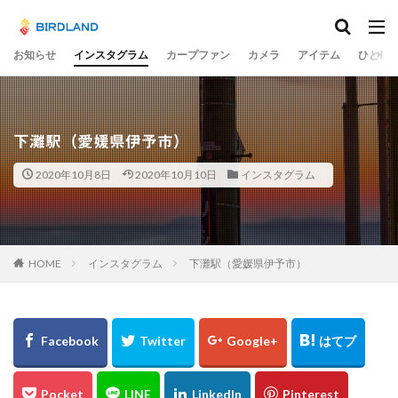
カテゴリー
お知らせ
インスタグラム
カープファン
カメラ
アイテム
ひとり
タグ
宮島水中花火大会
光の祭
teamLab
下灘駅（愛媛県伊予市）
チームラボ
飛行機
千里川土手
梅
2020年10月8日
2020年10月10日
インスタグラム
岡山市
ume
井原鉄道
水コン
備中国分寺
吉備津神社
わしの部屋
美観地区
交差点
大阪市
広島ベイブリッジ
黄金山
海田大橋
池山水源
菊池渓谷
大分県
HOME
インスタグラム
下灘駅（愛媛県伊予市）
奈多八幡宮
スカイツリー
東京
東京駅
蛇の池
極楽寺
シオカラトンボ
大阪城
水島コンビナート
岡山
ヒドリガモ
古川
例大祭
くるくる
蒲刈
イルミ
太宰治
林忠彦
周南市
とびしま海道
グルグル