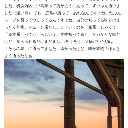
した。横浜西区に中島家って店が近くにあって、ずいぶん通いま
倉吉
松山市
石槌山
落日
夕暮れ
した（遠い目）.でも、広島の店って、あれなんですよね。たぶん
下灘駅
木谷沢渓流
大山
鳥取県
奥大山
スープを買ってつくってるんですよね。自分の知ってる味とはま
厳島神社
大鳥居
瓶ヶ森
道後温泉本館
ったく別物。チェーン店だし。こういうのを「家系」じゃくて、
廃線
誕生日
広島土砂災害
菊屋横丁
「資本系」っていうらしいよ。本物知ってると、がっかりな味だ
けど、食べられるだけまだまし。.そうそう、大阪にいた頃は、
萩市
神社
福山市
草戸稲荷神社
「そらの星」に通ってました。遠かったけど、味が本物！ほんと
真名井の滝
高千穂
宮崎県
初夏
寺
よく通ったなぁ～
奥の院
鍋ヶ滝
熊本県
ホタル
ゲンジボタル
ヒメボタル
山口県
星空
星景写真
火星
天の川
豊平どんぐり村
広島県
滝
阿蘇
石手寺
地御前
夜明け
ＵＦＯ林道
高知県
愛媛県
夕景
棚田
玄界灘
浜野浦
佐賀県
裏見の滝
毘沙門堂
陸橋
NDフィルター
花火
UFOライン
工場
ＵＦＯライン
ヤブ
亀山神社
秋祭り
呉市
水鳥
真赤激