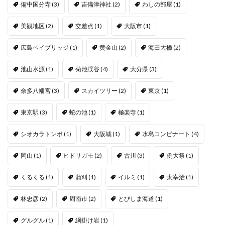
備中国分寺
(3)
吉備津神社
(2)
わしの部屋
(1)
美観地区
(2)
交差点
(1)
大阪市
(1)
広島ベイブリッジ
(1)
黄金山
(2)
海田大橋
(2)
池山水源
(1)
菊池渓谷
(4)
大分県
(3)
奈多八幡宮
(3)
スカイツリー
(2)
東京
(1)
東京駅
(3)
蛇の池
(1)
極楽寺
(1)
シオカラトンボ
(1)
大阪城
(1)
水島コンビナート
(4)
岡山
(1)
ヒドリガモ
(2)
古川
(3)
例大祭
(1)
くるくる
(1)
蒲刈
(1)
イルミ
(1)
太宰治
(1)
林忠彦
(2)
周南市
(2)
とびしま海道
(1)
グルグル
(1)
綱掛け岩
(1)