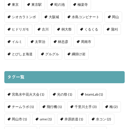
東京
東京駅
蛇の池
極楽寺
シオカラトンボ
大阪城
水島コンビナート
岡山
ヒドリガモ
古川
例大祭
くるくる
蒲刈
イルミ
太宰治
林忠彦
周南市
とびしま海道
グルグル
綱掛け岩
タグ一覧
宮島水中花火大会
(1)
光の祭
(1)
teamLab
(1)
チームラボ
(1)
飛行機
(1)
千里川土手
(3)
梅
(2)
岡山市
(1)
ume
(1)
井原鉄道
(1)
水コン
(2)