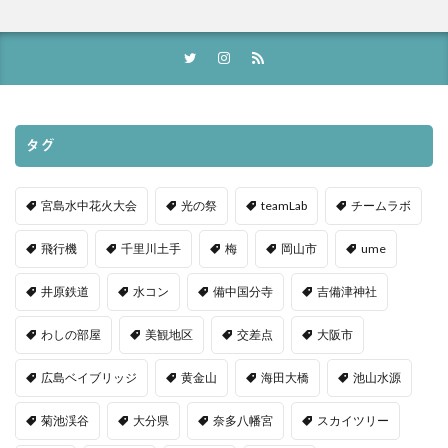
タグ
宮島水中花火大会
光の祭
teamLab
チームラボ
飛行機
千里川土手
梅
岡山市
ume
井原鉄道
水コン
備中国分寺
吉備津神社
わしの部屋
美観地区
交差点
大阪市
広島ベイブリッジ
黄金山
海田大橋
池山水源
菊池渓谷
大分県
奈多八幡宮
スカイツリー