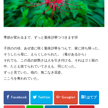
倉吉
松山市
石槌山
落日
夕暮れ
下灘駅
木谷沢渓流
大山
鳥取県
奥大山
厳島神社
大鳥居
瓶ヶ森
道後温泉本館
廃線
誕生日
広島土砂災害
菊屋横丁
萩市
神社
福山市
草戸稲荷神社
季節が変わるまで、ずっと曼殊沙華つづきます🤣
真名井の滝
高千穂
宮崎県
初夏
寺
子供のの頃、あぜ道に咲く曼殊沙華をつんで、家に持ち帰った。
奥の院
鍋ヶ滝
熊本県
ホタル
そうしたら母に、えらくしかられた。（毒があるから）
ゲンジボタル
ヒメボタル
山口県
星空
それでも、この花の妖艶さは人を引き付ける。それはゴミ箱の
星景写真
火星
天の川
豊平どんぐり村
中、たとえ捨てられていてさえも、同じだった。
広島県
滝
阿蘇
石手寺
地御前
ずっと見ていた。他の、無二なき花姿。
こころを奪われていた。
夜明け
ＵＦＯ林道
高知県
愛媛県
夕景
棚田
玄界灘
浜野浦
佐賀県
裏見の滝
毘沙門堂
陸橋
NDフィルター
花火
UFOライン
工場
ＵＦＯライン
ヤブ
亀山神社
秋祭り
呉市
水鳥
真赤激