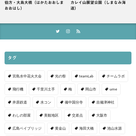
伯方・大島大橋（はかたおおしま
カレイ山展望公園（しまなみ海
おおはし）
道）
タグ
宮島水中花火大会
光の祭
teamLab
チームラボ
飛行機
千里川土手
梅
岡山市
ume
井原鉄道
水コン
備中国分寺
吉備津神社
わしの部屋
美観地区
交差点
大阪市
広島ベイブリッジ
黄金山
海田大橋
池山水源