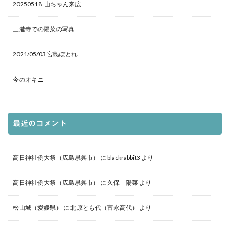
20250518_山ちゃん来広
三瀧寺での陽菜の写真
2021/05/03 宮島ぽとれ
今のオキニ
最近のコメント
高日神社例大祭（広島県呉市）
に
blackrabbit3
より
高日神社例大祭（広島県呉市）
に
久保 陽菜
より
松山城（愛媛県）
に
北原とも代（富永高代）
より