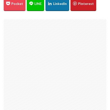
℃℃℃
高日神社
紅葉
愛媛
イルミネーション
ドリミネーション
ライトアップ
縮景園
大イチョウ
島根県
金言寺
高知圏
UFO林道
白バック
千日紅
城
松山
会沢翼
會澤翼
ジブリの大博覧会
ジブリ
ブラタモリ
鳥取砂丘
白兎神社
内海大橋
夕日
姪っ子
広島市
仁王門
萩反射炉
菊ヶ浜
広島県立美術館
ネコバス
荒谷山
雲海
菊池涼介
鈴木誠也
ジョンソン
呉
ほらふき写真部
新井貴浩
彼岸花
とっとり花回廊
花
広島カープ
新井さん
検索