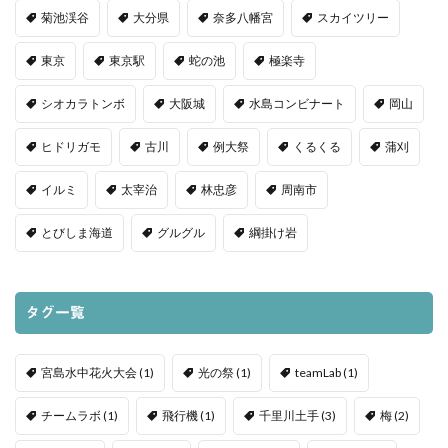
菊池渓谷
大分県
奈多八幡宮
スカイツリー
東京
東京駅
蛇の池
極楽寺
シオカラトンボ
大阪城
水島コンビナート
岡山
ヒドリガモ
古川
例大祭
くるくる
蒲刈
イルミ
太宰治
林忠彦
周南市
とびしま海道
グルグル
綱掛け岩
タグ一覧
宮島水中花火大会
(1)
光の祭
(1)
teamLab
(1)
チームラボ
(1)
飛行機
(1)
千里川土手
(3)
梅
(2)