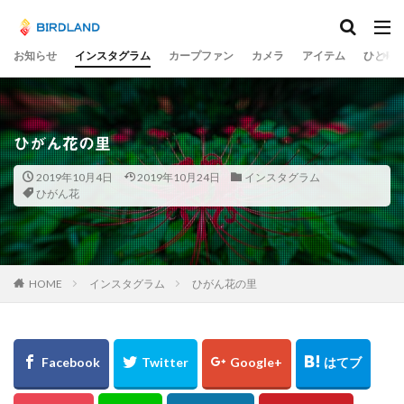
カテゴリー
お知らせ
インスタグラム
カープファン
カメラ
アイテム
ひとり
タグ
宮島水中花火大会
光の祭
teamLab
ひがん花の里
チームラボ
飛行機
千里川土手
梅
2019年10月4日
2019年10月24日
インスタグラム
岡山市
ume
井原鉄道
水コン
ひがん花
備中国分寺
吉備津神社
わしの部屋
美観地区
交差点
大阪市
広島ベイブリッジ
黄金山
海田大橋
池山水源
菊池渓谷
大分県
HOME
インスタグラム
ひがん花の里
奈多八幡宮
スカイツリー
東京
東京駅
蛇の池
極楽寺
シオカラトンボ
大阪城
水島コンビナート
岡山
ヒドリガモ
古川
例大祭
くるくる
蒲刈
イルミ
太宰治
林忠彦
周南市
とびしま海道
グルグル