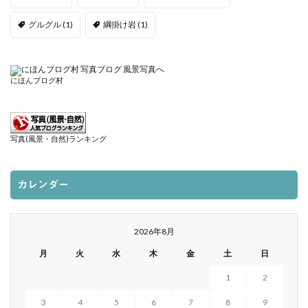
グルグル
(1)
綱掛け岩
(1)
にほんブログ村
写真(風景・自然)ランキング
カレンダー
2026年8月
月
火
水
木
金
土
日
1
2
3
4
5
6
7
8
9