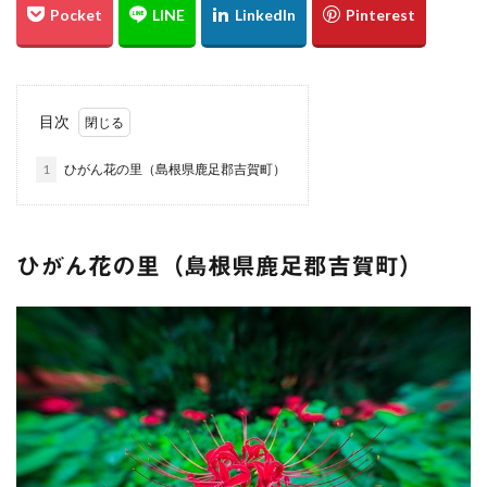
綱掛け岩
雪
カワセミ
寒椿
お散歩
倉敷市
総社市
岡山県
遠征
ホートレート
ポートレート
串掛林道
ポトレ
目次
雑煮
元旦
五重塔
宮島
綱掛岩
大洲市
もみじまつり
南阿蘇村
ぬこ
1
ひがん花の里（島根県鹿足郡吉賀町）
オシドリ
ひがん花
曼殊沙華
猫じゃらし
白野菊
大阪府
梅田スカイビル
スナメリ
宮島水族館
中国
万里の長城
ひがん花の里（島根県鹿足郡吉賀町）
東京スカイツリー
日の出
上海
僕夏日記
東京国際フォーラム
都庁展望室
新宿
東京都
うめきた広場
テッドイベール
ひがん花の里
香美町
鎧の袖
新仲見世
浅草
優勝パレード
お台場
余部鉄橋
山陰
兵庫県
撮り旅
大阪
グランフロント
大阪駅
白川水源
夜景
角島
伊予灘