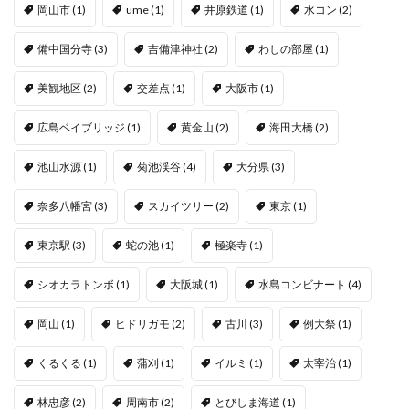
岡山市
(1)
ume
(1)
井原鉄道
(1)
水コン
(2)
備中国分寺
(3)
吉備津神社
(2)
わしの部屋
(1)
美観地区
(2)
交差点
(1)
大阪市
(1)
広島ベイブリッジ
(1)
黄金山
(2)
海田大橋
(2)
池山水源
(1)
菊池渓谷
(4)
大分県
(3)
奈多八幡宮
(3)
スカイツリー
(2)
東京
(1)
東京駅
(3)
蛇の池
(1)
極楽寺
(1)
シオカラトンボ
(1)
大阪城
(1)
水島コンビナート
(4)
岡山
(1)
ヒドリガモ
(2)
古川
(3)
例大祭
(1)
くるくる
(1)
蒲刈
(1)
イルミ
(1)
太宰治
(1)
林忠彦
(2)
周南市
(2)
とびしま海道
(1)