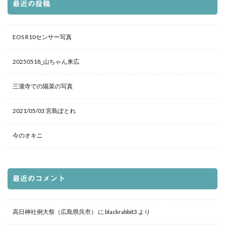
最近の投稿
EOS R10センサー写真
20250518_山ちゃん来広
三瀧寺での陽菜の写真
2021/05/03 宮島ぽとれ
今のオキニ
最近のコメント
高日神社例大祭（広島県呉市）
に
blackrabbit3
より