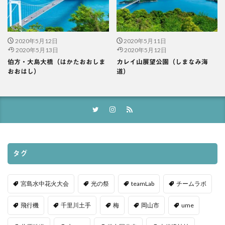
2020年5月12日
2020年5月11日
2020年5月13日
2020年5月12日
伯方・大島大橋（はかたおおしま
カレイ山展望公園（しまなみ海
おおはし）
道）
タグ
宮島水中花火大会
光の祭
teamLab
チームラボ
飛行機
千里川土手
梅
岡山市
ume