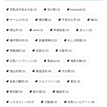
宮島水中花火大会
(1)
光の祭
(1)
teamLab
(1)
チームラボ
(1)
飛行機
(1)
千里川土手
(3)
梅
(2)
岡山市
(1)
ume
(1)
井原鉄道
(1)
水コン
(2)
備中国分寺
(3)
吉備津神社
(2)
わしの部屋
(1)
美観地区
(2)
交差点
(1)
大阪市
(1)
広島ベイブリッジ
(1)
黄金山
(2)
海田大橋
(2)
池山水源
(1)
菊池渓谷
(4)
大分県
(3)
奈多八幡宮
(3)
スカイツリー
(2)
東京
(1)
東京駅
(3)
蛇の池
(1)
極楽寺
(1)
シオカラトンボ
(1)
大阪城
(1)
水島コンビナート
(4)