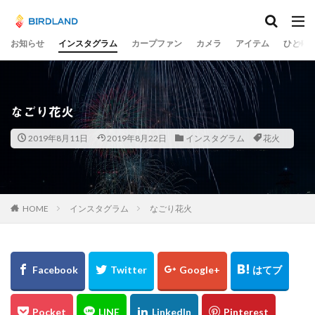
カテゴリー
お知らせ
インスタグラム
カープファン
カメラ
アイテム
ひとり
タグ
宮島水中花火大会
光の祭
teamLab
なごり花火
チームラボ
飛行機
千里川土手
梅
2019年8月11日
2019年8月22日
インスタグラム
花火
岡山市
ume
井原鉄道
水コン
備中国分寺
吉備津神社
わしの部屋
美観地区
交差点
大阪市
広島ベイブリッジ
黄金山
海田大橋
池山水源
菊池渓谷
大分県
HOME
インスタグラム
なごり花火
奈多八幡宮
スカイツリー
東京
東京駅
蛇の池
極楽寺
シオカラトンボ
大阪城
水島コンビナート
岡山
ヒドリガモ
古川
例大祭
くるくる
蒲刈
イルミ
太宰治
林忠彦
周南市
とびしま海道
グルグル