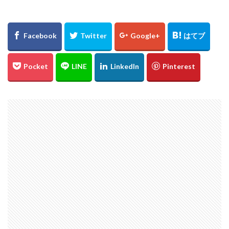
℃℃℃
高日神社
紅葉
愛媛
イルミネーション
ドリミネーション
ライトアップ
縮景園
大イチョウ
島根県
金言寺
高知圏
UFO林道
白バック
千日紅
城
松山
会沢翼
會澤翼
ジブリの大博覧会
ジブリ
ブラタモリ
鳥取砂丘
白兎神社
内海大橋
夕日
姪っ子
広島市
仁王門
萩反射炉
菊ヶ浜
広島県立美術館
ネコバス
荒谷山
雲海
菊池涼介
鈴木誠也
ジョンソン
呉
ほらふき写真部
新井貴浩
彼岸花
とっとり花回廊
花
広島カープ
新井さん
検索