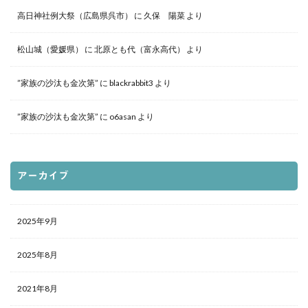
高日神社例大祭（広島県呉市）
に
久保 陽菜
より
松山城（愛媛県）
に
北原とも代（富永高代）
より
”家族の沙汰も金次第”
に
blackrabbit3
より
”家族の沙汰も金次第”
に
o6asan
より
アーカイブ
2025年9月
2025年8月
2021年8月