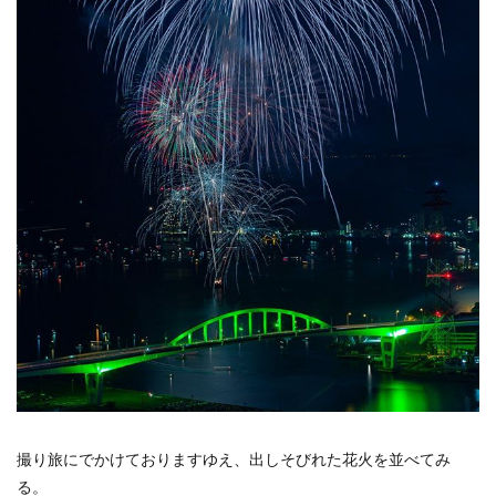
倉吉
松山市
石槌山
落日
夕暮れ
下灘駅
木谷沢渓流
大山
鳥取県
奥大山
厳島神社
大鳥居
瓶ヶ森
道後温泉本館
廃線
誕生日
広島土砂災害
菊屋横丁
萩市
神社
福山市
草戸稲荷神社
真名井の滝
高千穂
宮崎県
初夏
寺
奥の院
鍋ヶ滝
熊本県
ホタル
ゲンジボタル
ヒメボタル
山口県
星空
星景写真
火星
天の川
豊平どんぐり村
広島県
滝
阿蘇
石手寺
地御前
夜明け
ＵＦＯ林道
高知県
愛媛県
夕景
棚田
玄界灘
浜野浦
佐賀県
裏見の滝
毘沙門堂
陸橋
NDフィルター
花火
撮り旅にでかけておりますゆえ、出しそびれた花火を並べてみ
UFOライン
工場
ＵＦＯライン
ヤブ
る。
亀山神社
秋祭り
呉市
水鳥
真赤激