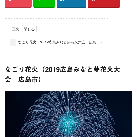
綱掛け岩
雪
カワセミ
寒椿
お散歩
倉敷市
総社市
岡山県
遠征
ホートレート
ポートレート
串掛林道
ポトレ
目次
雑煮
元旦
五重塔
宮島
綱掛岩
1
なごり花火（2019広島みなと夢花火大会 広島市）
大洲市
もみじまつり
南阿蘇村
ぬこ
オシドリ
ひがん花
曼殊沙華
猫じゃらし
白野菊
大阪府
梅田スカイビル
スナメリ
なごり花火（2019広島みなと夢花火大
宮島水族館
中国
万里の長城
会 広島市）
東京スカイツリー
日の出
上海
僕夏日記
東京国際フォーラム
都庁展望室
新宿
東京都
うめきた広場
テッドイベール
ひがん花の里
香美町
鎧の袖
新仲見世
浅草
優勝パレード
お台場
余部鉄橋
山陰
兵庫県
撮り旅
大阪
グランフロント
大阪駅
白川水源
夜景
角島
伊予灘