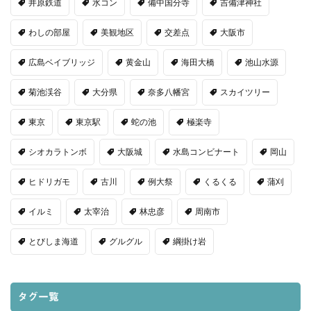
井原鉄道
水コン
備中国分寺
吉備津神社
わしの部屋
美観地区
交差点
大阪市
広島ベイブリッジ
黄金山
海田大橋
池山水源
菊池渓谷
大分県
奈多八幡宮
スカイツリー
東京
東京駅
蛇の池
極楽寺
シオカラトンボ
大阪城
水島コンビナート
岡山
ヒドリガモ
古川
例大祭
くるくる
蒲刈
イルミ
太宰治
林忠彦
周南市
とびしま海道
グルグル
綱掛け岩
タグ一覧