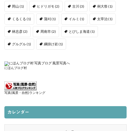
岡山
(1)
ヒドリガモ
(2)
古川
(3)
例大祭
(1)
くるくる
(1)
蒲刈
(1)
イルミ
(1)
太宰治
(1)
林忠彦
(2)
周南市
(2)
とびしま海道
(1)
グルグル
(1)
綱掛け岩
(1)
にほんブログ村
写真(風景・自然)ランキング
カレンダー